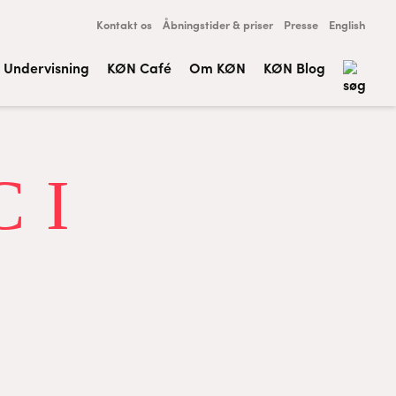
Kontakt os
Åbningstider & priser
Presse
English
Undervisning
KØN Café
Om KØN
KØN Blog
 I