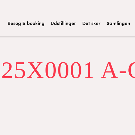
Besøg & booking
Udstillinger
Det sker
Samlingen
825X0001 A-C