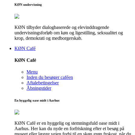
KØN undervisning
KØN tilbyder dialogbaserede og elevinddragende
undervisningsforløb om køn og ligestilling, seksualitet og
krop, demokrati og medborgerskab.
KØN Café
KØN Café
Menu
Inden du besøger caféen
Aftalebetingelser
Åbningstider
En hyggelig oase midt i Aarhus
KØN Café er en hyggelig og stemningsfuld oase midt i
Aarhus. Her kan du nyde en forfriskning efter et besøg på
museet eller lægge vejen forbi til en skøn grøn frokost, når du