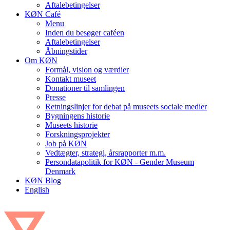
Aftalebetingelser
KØN Café
Menu
Inden du besøger caféen
Aftalebetingelser
Åbningstider
Om KØN
Formål, vision og værdier
Kontakt museet
Donationer til samlingen
Presse
Retningslinjer for debat på museets sociale medier
Bygningens historie
Museets historie
Forskningsprojekter
Job på KØN
Vedtægter, strategi, årsrapporter m.m.
Persondatapolitik for KØN - Gender Museum
Denmark
KØN Blog
English