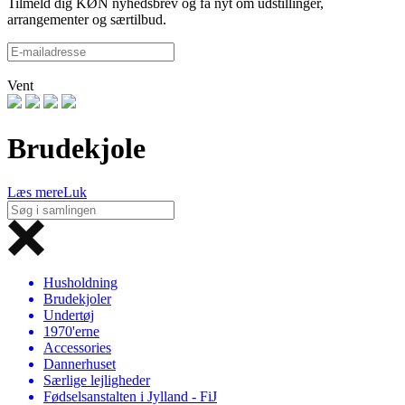
Tilmeld dig KØN nyhedsbrev og få nyt om udstillinger,
arrangementer og særtilbud.
Vent
Brudekjole
Læs mere
Luk
Husholdning
Brudekjoler
Undertøj
1970'erne
Accessories
Dannerhuset
Særlige lejligheder
Fødselsanstalten i Jylland - FiJ