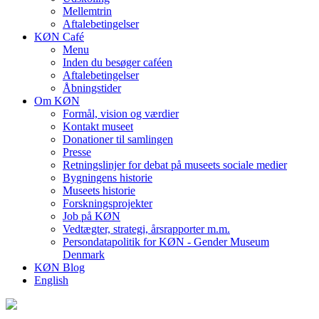
Mellemtrin
Aftalebetingelser
KØN Café
Menu
Inden du besøger caféen
Aftalebetingelser
Åbningstider
Om KØN
Formål, vision og værdier
Kontakt museet
Donationer til samlingen
Presse
Retningslinjer for debat på museets sociale medier
Bygningens historie
Museets historie
Forskningsprojekter
Job på KØN
Vedtægter, strategi, årsrapporter m.m.
Persondatapolitik for KØN - Gender Museum
Denmark
KØN Blog
English