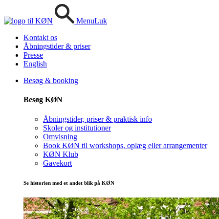
Menu
Luk
Kontakt os
Åbningstider & priser
Presse
English
Besøg & booking
Besøg KØN
Åbningstider, priser & praktisk info
Skoler og institutioner
Omvisning
Book KØN til workshops, oplæg eller arrangementer
KØN Klub
Gavekort
Se historien med et andet blik på KØN