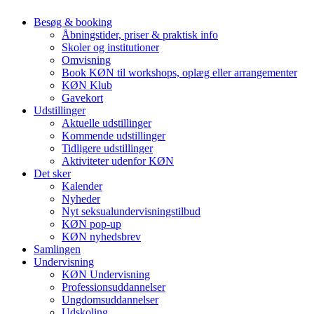
Besøg & booking
Åbningstider, priser & praktisk info
Skoler og institutioner
Omvisning
Book KØN til workshops, oplæg eller arrangementer
KØN Klub
Gavekort
Udstillinger
Aktuelle udstillinger
Kommende udstillinger
Tidligere udstillinger
Aktiviteter udenfor KØN
Det sker
Kalender
Nyheder
Nyt seksualundervisningstilbud
KØN pop-up
KØN nyhedsbrev
Samlingen
Undervisning
KØN Undervisning
Professionsuddannelser
Ungdomsuddannelser
Udskoling