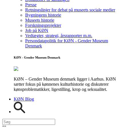
Presse
Retningslinjer for debat på museets sociale medier
Bygningens historie
Museets historie
Forskningsprojekter
Job på KØN
Vedtægter, strategi, årsrapporter m.m.
Persondatapolitik for KØN - Gender Museum
Denmark
KØN - Gender Museum Denmark
KØN – Gender Museum denmark ligger i Aarhus. KØN
sætter fokus på kønnenes kulturhistorie og diskuterer
kønsproblematikker, ligestilling, krop og seksualitet.
KØN Blog
"
"