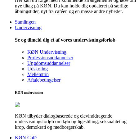
Her kan du følge med i kommende arrangementer og læse om
nye tiltag på KØN. Du kan holde dig opdateret på særlige
åbningstider, nyt fra caféen og en masse andre nyheder.
Samlingen
Undervisning
Se og tilmeld dig et af vores undervisningsforløb
KØN Undervisning
Professionsuddannelser
Ungdomsuddannelser
Udskoling
Mellemtrin
Aftalebetingelser
KØN undervisning
KØN tilbyder dialogbaserede og elevinddragende
undervisningsforløb om køn og ligestilling, seksualitet og
krop, demokrati og medborgerskab.
KØN Café