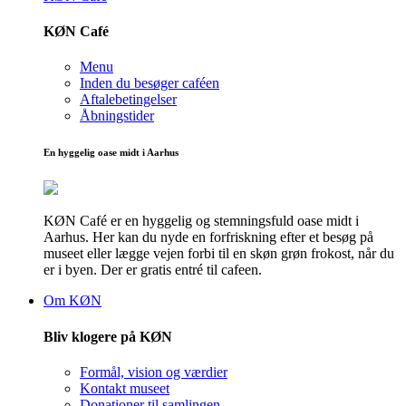
KØN Café
Menu
Inden du besøger caféen
Aftalebetingelser
Åbningstider
En hyggelig oase midt i Aarhus
KØN Café er en hyggelig og stemningsfuld oase midt i
Aarhus. Her kan du nyde en forfriskning efter et besøg på
museet eller lægge vejen forbi til en skøn grøn frokost, når du
er i byen. Der er gratis entré til cafeen.
Om KØN
Bliv klogere på KØN
Formål, vision og værdier
Kontakt museet
Donationer til samlingen