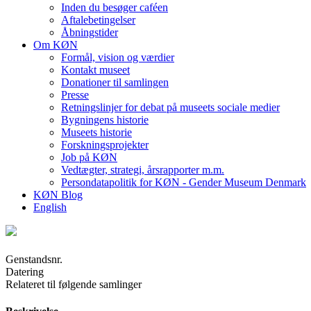
Inden du besøger caféen
Aftalebetingelser
Åbningstider
Om KØN
Formål, vision og værdier
Kontakt museet
Donationer til samlingen
Presse
Retningslinjer for debat på museets sociale medier
Bygningens historie
Museets historie
Forskningsprojekter
Job på KØN
Vedtægter, strategi, årsrapporter m.m.
Persondatapolitik for KØN - Gender Museum Denmark
KØN Blog
English
Genstandsnr.
Datering
Relateret til følgende samlinger