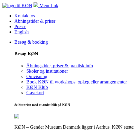
Menu
Luk
Kontakt os
Åbningstider & priser
Presse
English
Besøg & booking
Besøg KØN
Åbningstider, priser & praktisk info
Skoler og institutioner
Omvisning
Book KØN til workshops, oplæg eller arrangementer
KØN Klub
Gavekort
Se historien med et andet blik på KØN
KØN – Gender Museum Denmark ligger i Aarhus. KØN sætter fokus