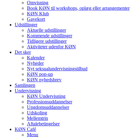
Omvisning
Book KØN til workshops, oplæg eller arrangementer
KØN Klub
Gavekort
Udstillinger
Aktuelle udstillinger
Kommende udstillinger
Tidligere udstillinger
Aktiviteter udenfor KØN
Det sker
Kalender
Nyheder
Nyt seksualundervisningstilbud
KØN pop-up
KØN nyhedsbrev
Samlingen
Undervisning
KØN Undervisning
Professionsuddannelser
Ungdomsuddannelser
Udskoling
Mellemtrin
Aftalebetingelser
KØN Café
Menu