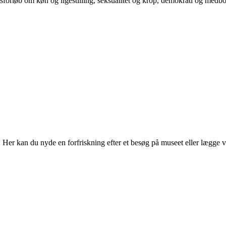
orløb om køn og ligestilling, seksualitet og krop, demokrati og medb
r kan du nyde en forfriskning efter et besøg på museet eller lægge vejen