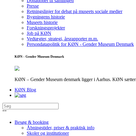
Donationer til samlingen
Presse
Retningslinjer for debat på museets sociale medier
Bygningens historie
Museets historie
Forskningsprojekter
Job på KØN
Vedtægter, strategi, årsrapporter m.m.
Persondatapolitik for KØN - Gender Museum Denmark
KØN - Gender Museum Denmark
KØN – Gender Museum denmark ligger i Aarhus. KØN sætter fokus
KØN Blog
"
"
Besøg & booking
Åbningstider, priser & praktisk info
Skoler og institutioner