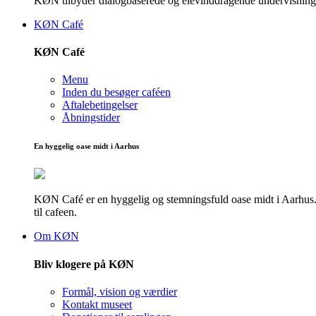
KØN tilbyder dialogbaserede og elevinddragende undervisningsf
KØN Café
KØN Café
Menu
Inden du besøger caféen
Aftalebetingelser
Åbningstider
En hyggelig oase midt i Aarhus
KØN Café er en hyggelig og stemningsfuld oase midt i Aarhus. He
til cafeen.
Om KØN
Bliv klogere på KØN
Formål, vision og værdier
Kontakt museet