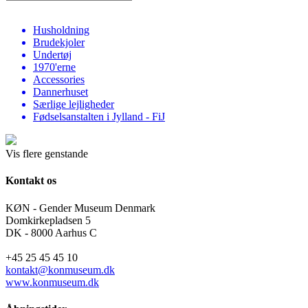
Husholdning
Brudekjoler
Undertøj
1970'erne
Accessories
Dannerhuset
Særlige lejligheder
Fødselsanstalten i Jylland - FiJ
Vis flere genstande
Kontakt os
KØN - Gender Museum Denmark
Domkirkepladsen 5
DK - 8000 Aarhus C
+45 25 45 45 10
kontakt@konmuseum.dk
www.konmuseum.dk