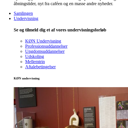
åbningstider, nyt fra caféen og en masse andre nyheder.
Samlingen
Undervisning
Se og tilmeld dig et af vores undervisningsforløb
KØN Undervisning
Professionsuddannelser
Ungdomsuddannelser
Udskoling
Mellemtrin
Aftalebetingelser
KØN undervisning