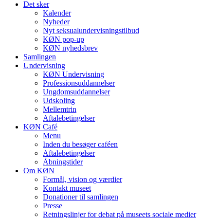
Det sker
Kalender
Nyheder
Nyt seksualundervisningstilbud
KØN pop-up
KØN nyhedsbrev
Samlingen
Undervisning
KØN Undervisning
Professionsuddannelser
Ungdomsuddannelser
Udskoling
Mellemtrin
Aftalebetingelser
KØN Café
Menu
Inden du besøger caféen
Aftalebetingelser
Åbningstider
Om KØN
Formål, vision og værdier
Kontakt museet
Donationer til samlingen
Presse
Retningslinjer for debat på museets sociale medier