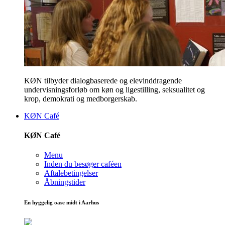
KØN tilbyder dialogbaserede og elevinddragende
undervisningsforløb om køn og ligestilling, seksualitet og
krop, demokrati og medborgerskab.
KØN Café
KØN Café
Menu
Inden du besøger caféen
Aftalebetingelser
Åbningstider
En hyggelig oase midt i Aarhus