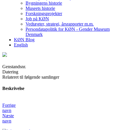
Bygningens historie
Museets historie
Forskningsprojekter
Job på KØN
Vedtægter, strategi, årsrapporter m.m.
Persondatapolitik for KØN - Gender Museum
Denmark
KØN Blog
English
Genstandsnr.
Datering
Relateret til følgende samlinger
Beskrivelse
Forrige
navn
Næste
navn