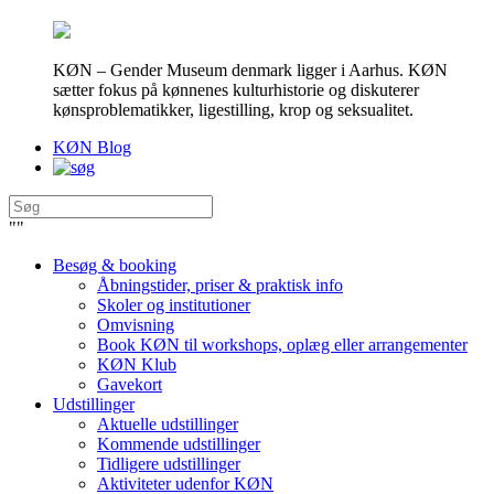
KØN – Gender Museum denmark ligger i Aarhus. KØN
sætter fokus på kønnenes kulturhistorie og diskuterer
kønsproblematikker, ligestilling, krop og seksualitet.
KØN Blog
"
"
Besøg & booking
Åbningstider, priser & praktisk info
Skoler og institutioner
Omvisning
Book KØN til workshops, oplæg eller arrangementer
KØN Klub
Gavekort
Udstillinger
Aktuelle udstillinger
Kommende udstillinger
Tidligere udstillinger
Aktiviteter udenfor KØN