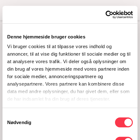
Menu
Denne hjemmeside bruger cookies
OVERGANGE
Vi bruger cookies til at tilpasse vores indhold og
BRINKMANNS BRIKS
annoncer, til at vise dig funktioner til sociale medier og til
at analysere vores trafik. Vi deler også oplysninger om
din brug af vores hjemmeside med vores partnere inden
for sociale medier, annonceringspartnere og
analysepartnere. Vores partnere kan kombinere disse
data med andre oplysninger, du har givet dem, eller som
de har indsamlet fra din brug af deres tjenester.
Samtykkevalg
Nødvendig
overgange brinkmanns briks