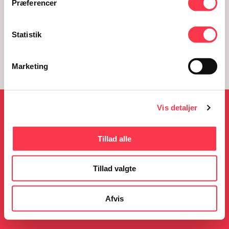
Præferencer
Statistik
Marketing
Vis detaljer
NYHEDER
Tillad alle
Tillad valgte
05.08.2026
23.06.2026
KØN på Kulturmødet
Gratis guidede ture i
sommerferien
Afvis
Læs mere
Læs mere