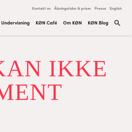
Kontakt os
Åbningstider & priser
Presse
English
Undervisning
KØN Café
Om KØN
KØN Blog
KAN IKKE
MENT