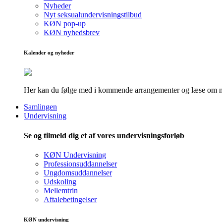
Nyheder
Nyt seksualundervisningstilbud
KØN pop-up
KØN nyhedsbrev
Kalender og nyheder
Her kan du følge med i kommende arrangementer og læse om nye
Samlingen
Undervisning
Se og tilmeld dig et af vores undervisningsforløb
KØN Undervisning
Professionsuddannelser
Ungdomsuddannelser
Udskoling
Mellemtrin
Aftalebetingelser
KØN undervisning