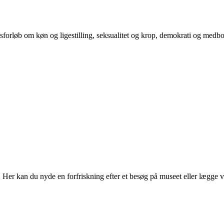
orløb om køn og ligestilling, seksualitet og krop, demokrati og medb
r kan du nyde en forfriskning efter et besøg på museet eller lægge vejen