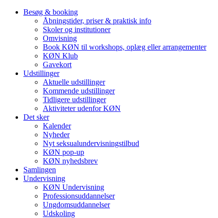
Besøg & booking
Åbningstider, priser & praktisk info
Skoler og institutioner
Omvisning
Book KØN til workshops, oplæg eller arrangementer
KØN Klub
Gavekort
Udstillinger
Aktuelle udstillinger
Kommende udstillinger
Tidligere udstillinger
Aktiviteter udenfor KØN
Det sker
Kalender
Nyheder
Nyt seksualundervisningstilbud
KØN pop-up
KØN nyhedsbrev
Samlingen
Undervisning
KØN Undervisning
Professionsuddannelser
Ungdomsuddannelser
Udskoling