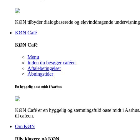
KØN tilbyder dialogbaserede og elevinddragende undervisningsf
KØN Café
KØN Café
Menu
Inden du besøger caféen
Aftalebetingelser
Åbningstider
En hyggelig oase midt i Aarhus
KØN Café er en hyggelig og stemningsfuld oase midt i Aarhus. He
til cafeen.
Om KØN
Bliv klogere på KØN