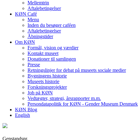
Mellemtrin
Aftalebetingelser
KØN Café
Menu
Inden du besøger caféen
Aftalebetingelser
Åbningstider
Om KØN
Formål, vision og værdier
Kontakt museet
Donationer til samlingen
Presse
Retningslinjer for debat på museets sociale medier
Bygningens historie
Museets historie
Forskningsprojekter
Job på KØN
Vedtægter, strategi, årsrapporter m.m.
Persondatapolitik for KØN - Gender Museum Denmark
KØN Blog
English
Genstandsnr.