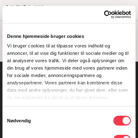
Menu
BUDGET 2018
Denne hjemmeside bruger cookies
Vi bruger cookies til at tilpasse vores indhold og
annoncer, til at vise dig funktioner til sociale medier og til
at analysere vores trafik. Vi deler også oplysninger om
din brug af vores hjemmeside med vores partnere inden
for sociale medier, annonceringspartnere og
Kontakt os
analysepartnere. Vores partnere kan kombinere disse
data med andre oplysninger, du har givet dem, eller som
KØN - Gender Museum Denmark
de har indsamlet fra din brug af deres tjenester.
Domkirkepladsen 5
DK - 8000 Aarhus C
Samtykkevalg
+45 25 45 45 10
Nødvendig
kontakt@konmuseum.dk
www.konmuseum.dk