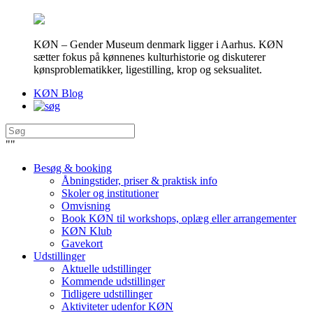
KØN – Gender Museum denmark ligger i Aarhus. KØN
sætter fokus på kønnenes kulturhistorie og diskuterer
kønsproblematikker, ligestilling, krop og seksualitet.
KØN Blog
"
"
Besøg & booking
Åbningstider, priser & praktisk info
Skoler og institutioner
Omvisning
Book KØN til workshops, oplæg eller arrangementer
KØN Klub
Gavekort
Udstillinger
Aktuelle udstillinger
Kommende udstillinger
Tidligere udstillinger
Aktiviteter udenfor KØN