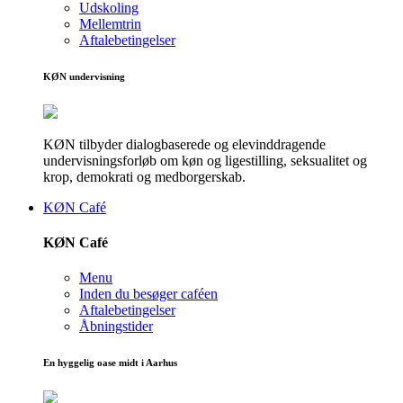
Udskoling
Mellemtrin
Aftalebetingelser
KØN undervisning
KØN tilbyder dialogbaserede og elevinddragende
undervisningsforløb om køn og ligestilling, seksualitet og
krop, demokrati og medborgerskab.
KØN Café
KØN Café
Menu
Inden du besøger caféen
Aftalebetingelser
Åbningstider
En hyggelig oase midt i Aarhus