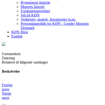
Bygningens historie
Museets historie
Forskningsprojekter
Job på KØN
Vedtægter, strategi, årsrapporter m.m.
Persondatapolitik for KØN - Gender Museum
Denmark
KØN Blog
English
Genstandsnr.
Datering
Relateret til følgende samlinger
Beskrivelse
Forrige
navn
Næste
navn