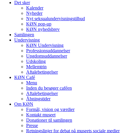
Det sker
Kalender
Nyheder
Nyt seksualundervisningstilbud
KØN pop-up
KØN nyhedsbrev
Samlingen
Undervisning
KØN Undervisning
Professionsuddannelser
Ungdomsuddannelser
Udskoling
Mellemtrin
Aftalebetingelser
KØN Café
Menu
Inden du besøger caféen
Aftalebetingelser
Åbningstider
Om KØN
Formål, vision og værdier
Kontakt museet
Donationer til samlingen
Presse
Retningslinjer for debat på museets sociale medier