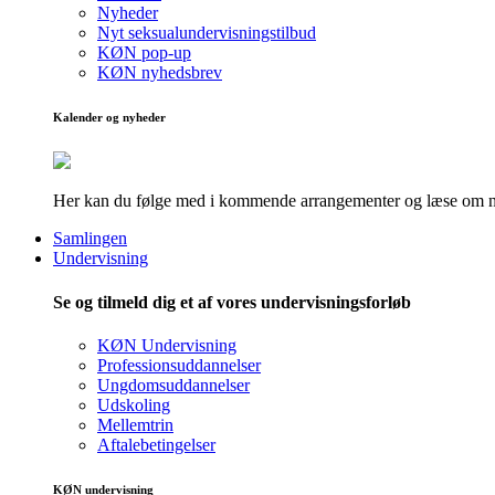
Nyheder
Nyt seksualundervisningstilbud
KØN pop-up
KØN nyhedsbrev
Kalender og nyheder
Her kan du følge med i kommende arrangementer og læse om nye
Samlingen
Undervisning
Se og tilmeld dig et af vores undervisningsforløb
KØN Undervisning
Professionsuddannelser
Ungdomsuddannelser
Udskoling
Mellemtrin
Aftalebetingelser
KØN undervisning