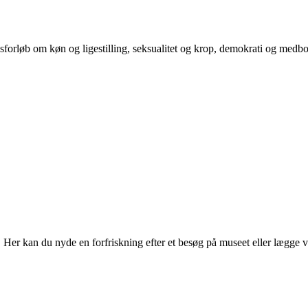
orløb om køn og ligestilling, seksualitet og krop, demokrati og medb
r kan du nyde en forfriskning efter et besøg på museet eller lægge vejen