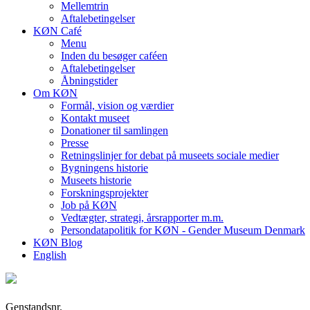
Mellemtrin
Aftalebetingelser
KØN Café
Menu
Inden du besøger caféen
Aftalebetingelser
Åbningstider
Om KØN
Formål, vision og værdier
Kontakt museet
Donationer til samlingen
Presse
Retningslinjer for debat på museets sociale medier
Bygningens historie
Museets historie
Forskningsprojekter
Job på KØN
Vedtægter, strategi, årsrapporter m.m.
Persondatapolitik for KØN - Gender Museum Denmark
KØN Blog
English
Genstandsnr.