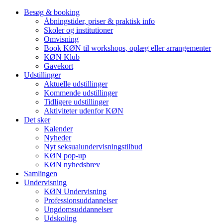
Besøg & booking
Åbningstider, priser & praktisk info
Skoler og institutioner
Omvisning
Book KØN til workshops, oplæg eller arrangementer
KØN Klub
Gavekort
Udstillinger
Aktuelle udstillinger
Kommende udstillinger
Tidligere udstillinger
Aktiviteter udenfor KØN
Det sker
Kalender
Nyheder
Nyt seksualundervisningstilbud
KØN pop-up
KØN nyhedsbrev
Samlingen
Undervisning
KØN Undervisning
Professionsuddannelser
Ungdomsuddannelser
Udskoling