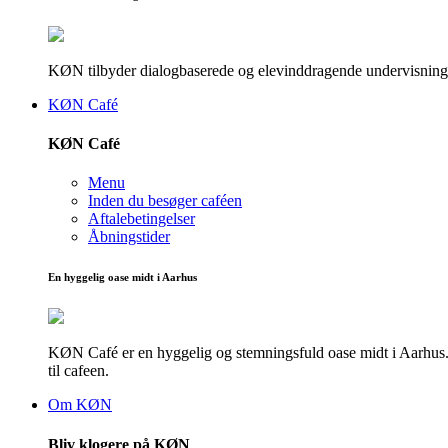
KØN tilbyder dialogbaserede og elevinddragende undervisningsf
KØN Café
KØN Café
Menu
Inden du besøger caféen
Aftalebetingelser
Åbningstider
En hyggelig oase midt i Aarhus
KØN Café er en hyggelig og stemningsfuld oase midt i Aarhus. He
til cafeen.
Om KØN
Bliv klogere på KØN