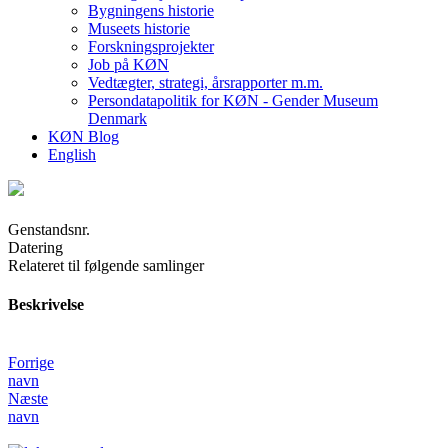
Bygningens historie
Museets historie
Forskningsprojekter
Job på KØN
Vedtægter, strategi, årsrapporter m.m.
Persondatapolitik for KØN - Gender Museum
Denmark
KØN Blog
English
Genstandsnr.
Datering
Relateret til følgende samlinger
Beskrivelse
Forrige
navn
Næste
navn