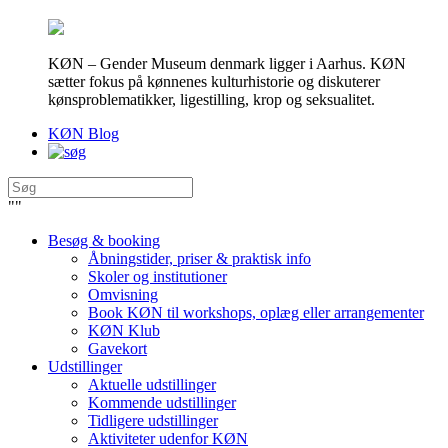
KØN – Gender Museum denmark ligger i Aarhus. KØN
sætter fokus på kønnenes kulturhistorie og diskuterer
kønsproblematikker, ligestilling, krop og seksualitet.
KØN Blog
"
"
Besøg & booking
Åbningstider, priser & praktisk info
Skoler og institutioner
Omvisning
Book KØN til workshops, oplæg eller arrangementer
KØN Klub
Gavekort
Udstillinger
Aktuelle udstillinger
Kommende udstillinger
Tidligere udstillinger
Aktiviteter udenfor KØN