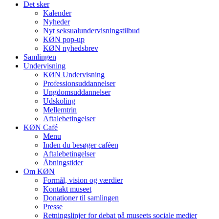
Det sker
Kalender
Nyheder
Nyt seksualundervisningstilbud
KØN pop-up
KØN nyhedsbrev
Samlingen
Undervisning
KØN Undervisning
Professionsuddannelser
Ungdomsuddannelser
Udskoling
Mellemtrin
Aftalebetingelser
KØN Café
Menu
Inden du besøger caféen
Aftalebetingelser
Åbningstider
Om KØN
Formål, vision og værdier
Kontakt museet
Donationer til samlingen
Presse
Retningslinjer for debat på museets sociale medier