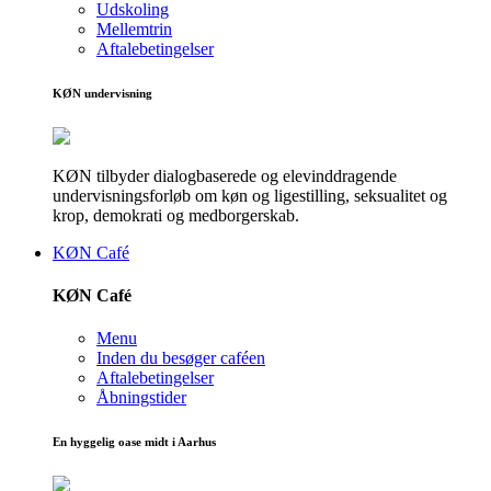
Udskoling
Mellemtrin
Aftalebetingelser
KØN undervisning
KØN tilbyder dialogbaserede og elevinddragende
undervisningsforløb om køn og ligestilling, seksualitet og
krop, demokrati og medborgerskab.
KØN Café
KØN Café
Menu
Inden du besøger caféen
Aftalebetingelser
Åbningstider
En hyggelig oase midt i Aarhus