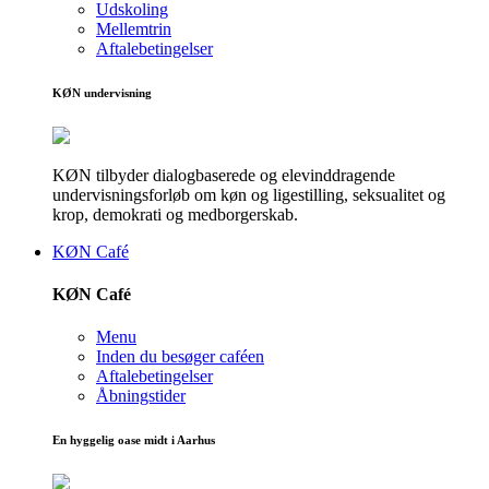
Udskoling
Mellemtrin
Aftalebetingelser
KØN undervisning
KØN tilbyder dialogbaserede og elevinddragende
undervisningsforløb om køn og ligestilling, seksualitet og
krop, demokrati og medborgerskab.
KØN Café
KØN Café
Menu
Inden du besøger caféen
Aftalebetingelser
Åbningstider
En hyggelig oase midt i Aarhus