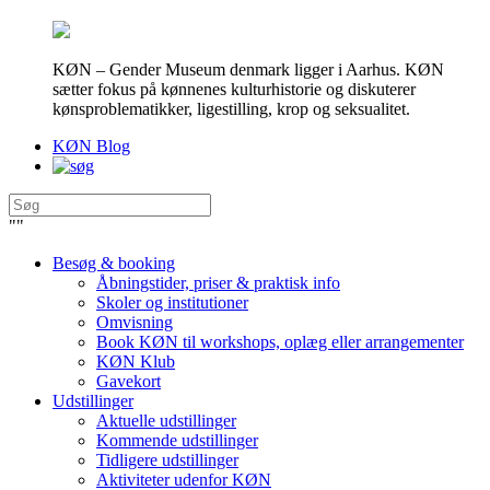
KØN – Gender Museum denmark ligger i Aarhus. KØN
sætter fokus på kønnenes kulturhistorie og diskuterer
kønsproblematikker, ligestilling, krop og seksualitet.
KØN Blog
"
"
Besøg & booking
Åbningstider, priser & praktisk info
Skoler og institutioner
Omvisning
Book KØN til workshops, oplæg eller arrangementer
KØN Klub
Gavekort
Udstillinger
Aktuelle udstillinger
Kommende udstillinger
Tidligere udstillinger
Aktiviteter udenfor KØN