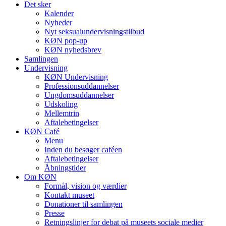
Det sker
Kalender
Nyheder
Nyt seksualundervisningstilbud
KØN pop-up
KØN nyhedsbrev
Samlingen
Undervisning
KØN Undervisning
Professionsuddannelser
Ungdomsuddannelser
Udskoling
Mellemtrin
Aftalebetingelser
KØN Café
Menu
Inden du besøger caféen
Aftalebetingelser
Åbningstider
Om KØN
Formål, vision og værdier
Kontakt museet
Donationer til samlingen
Presse
Retningslinjer for debat på museets sociale medier