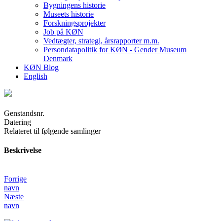
Bygningens historie
Museets historie
Forskningsprojekter
Job på KØN
Vedtægter, strategi, årsrapporter m.m.
Persondatapolitik for KØN - Gender Museum
Denmark
KØN Blog
English
Genstandsnr.
Datering
Relateret til følgende samlinger
Beskrivelse
Forrige
navn
Næste
navn