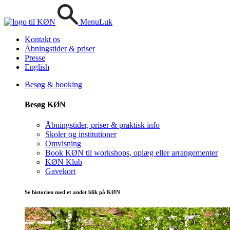
Menu
Luk
Kontakt os
Åbningstider & priser
Presse
English
Besøg & booking
Besøg KØN
Åbningstider, priser & praktisk info
Skoler og institutioner
Omvisning
Book KØN til workshops, oplæg eller arrangementer
KØN Klub
Gavekort
Se historien med et andet blik på KØN