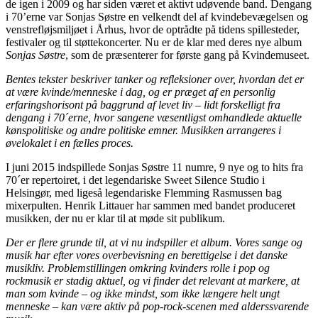
de igen i 2009 og har siden været et aktivt udøvende band. Dengang
i 70’erne var Sonjas Søstre en velkendt del af kvindebevægelsen og
venstrefløjsmiljøet i Århus, hvor de optrådte på tidens spillesteder,
festivaler og til støttekoncerter. Nu er de klar med deres nye album
Sonjas Søstre
, som de præsenterer for første gang på Kvindemuseet.
Bentes tekster beskriver tanker og refleksioner over, hvordan det er
at være kvinde/menneske i dag, og er præget af en personlig
erfaringshorisont på baggrund af levet liv – lidt forskelligt fra
dengang i 70´erne, hvor sangene væsentligst omhandlede aktuelle
kønspolitiske og andre politiske emner. Musikken arrangeres i
øvelokalet i en fælles proces.
I juni 2015 indspillede Sonjas Søstre 11 numre, 9 nye og to hits fra
70´er repertoiret, i det legendariske Sweet Silence Studio i
Helsingør, med ligeså legendariske Flemming Rasmussen bag
mixerpulten. Henrik Littauer har sammen med bandet produceret
musikken, der nu er klar til at møde sit publikum.
Der er flere grunde til, at vi nu indspiller et album. Vores sange og
musik har efter vores overbevisning en berettigelse i det danske
musikliv. Problemstillingen omkring kvinders rolle i pop og
rockmusik er stadig aktuel, og vi finder det relevant at markere, at
man som kvinde – og ikke mindst, som ikke længere helt ungt
menneske – kan være aktiv på pop-rock-scenen med alderssvarende