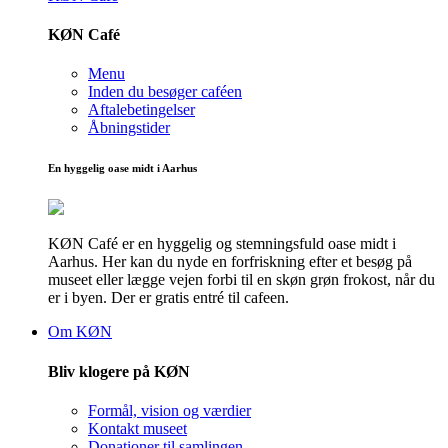
KØN Café
Menu
Inden du besøger caféen
Aftalebetingelser
Åbningstider
En hyggelig oase midt i Aarhus
KØN Café er en hyggelig og stemningsfuld oase midt i
Aarhus. Her kan du nyde en forfriskning efter et besøg på
museet eller lægge vejen forbi til en skøn grøn frokost, når du
er i byen. Der er gratis entré til cafeen.
Om KØN
Bliv klogere på KØN
Formål, vision og værdier
Kontakt museet
Donationer til samlingen