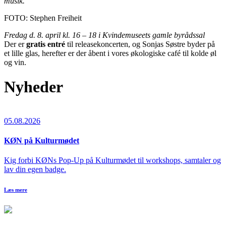
musik.
FOTO: Stephen Freiheit
Fredag d. 8. april kl. 16 – 18 i Kvindemuseets gamle byrådssal
Der er
gratis entré
til releasekoncerten, og Sonjas Søstre byder på
et lille glas, herefter er der åbent i vores økologiske café til kolde øl
og vin.
Nyheder
05.08.2026
KØN på Kulturmødet
Kig forbi KØNs Pop-Up på Kulturmødet til workshops, samtaler og
lav din egen badge.
Læs mere