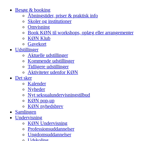
Besøg & booking
Åbningstider, priser & praktisk info
Skoler og institutioner
Omvisning
Book KØN til workshops, oplæg eller arrangementer
KØN Klub
Gavekort
Udstillinger
Aktuelle udstillinger
Kommende udstillinger
Tidligere udstillinger
Aktiviteter udenfor KØN
Det sker
Kalender
Nyheder
Nyt seksualundervisningstilbud
KØN pop-up
KØN nyhedsbrev
Samlingen
Undervisning
KØN Undervisning
Professionsuddannelser
Ungdomsuddannelser
Udskoling