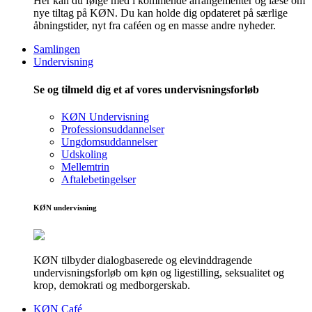
Her kan du følge med i kommende arrangementer og læse om
nye tiltag på KØN. Du kan holde dig opdateret på særlige
åbningstider, nyt fra caféen og en masse andre nyheder.
Samlingen
Undervisning
Se og tilmeld dig et af vores undervisningsforløb
KØN Undervisning
Professionsuddannelser
Ungdomsuddannelser
Udskoling
Mellemtrin
Aftalebetingelser
KØN undervisning
KØN tilbyder dialogbaserede og elevinddragende
undervisningsforløb om køn og ligestilling, seksualitet og
krop, demokrati og medborgerskab.
KØN Café