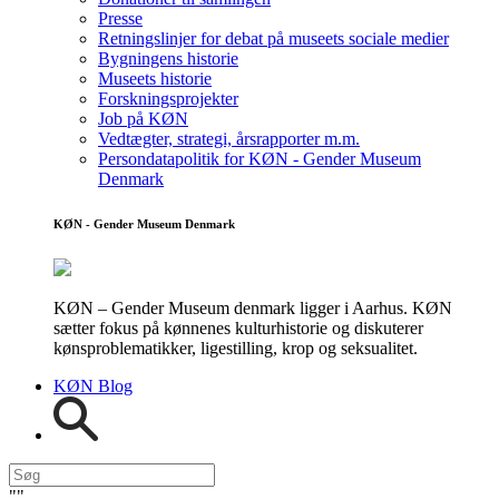
Presse
Retningslinjer for debat på museets sociale medier
Bygningens historie
Museets historie
Forskningsprojekter
Job på KØN
Vedtægter, strategi, årsrapporter m.m.
Persondatapolitik for KØN - Gender Museum
Denmark
KØN - Gender Museum Denmark
KØN – Gender Museum denmark ligger i Aarhus. KØN
sætter fokus på kønnenes kulturhistorie og diskuterer
kønsproblematikker, ligestilling, krop og seksualitet.
KØN Blog
"
"