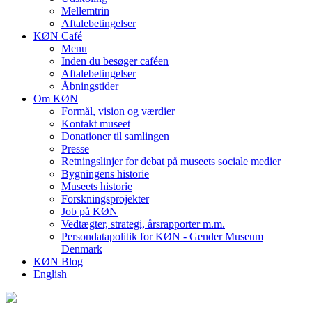
Mellemtrin
Aftalebetingelser
KØN Café
Menu
Inden du besøger caféen
Aftalebetingelser
Åbningstider
Om KØN
Formål, vision og værdier
Kontakt museet
Donationer til samlingen
Presse
Retningslinjer for debat på museets sociale medier
Bygningens historie
Museets historie
Forskningsprojekter
Job på KØN
Vedtægter, strategi, årsrapporter m.m.
Persondatapolitik for KØN - Gender Museum
Denmark
KØN Blog
English