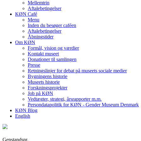
Mellemtrin
Aftalebetingelser
KØN Café
Menu
Inden du besøger caféen
Aftalebetingelser
Åbningstider
Om KØN
Formål, vision og værdier
Kontakt museet
Donationer til samlingen
Presse
Retningslinjer for debat på museets sociale medier
Bygningens historie
Museets historie
Forskningsprojekter
Job på KØN
Vedtægter, strategi, årsrapporter m.m.
Persondatapolitik for KØN - Gender Museum Denmark
KØN Blog
English
Genstandsnr.