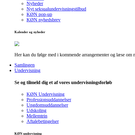
Nyheder
Nyt seksualundervisningstilbud
KØN pop-up
KØN nyhedsbrev
Kalender og nyheder
Her kan du følge med i kommende arrangementer og læse om nye
Samlingen
Undervisning
Se og tilmeld dig et af vores undervisningsforløb
KØN Undervisning
Professionsuddannelser
Ungdomsuddannelser
Udskoling
Mellemtrin
Aftalebetingelser
KØN undervisning