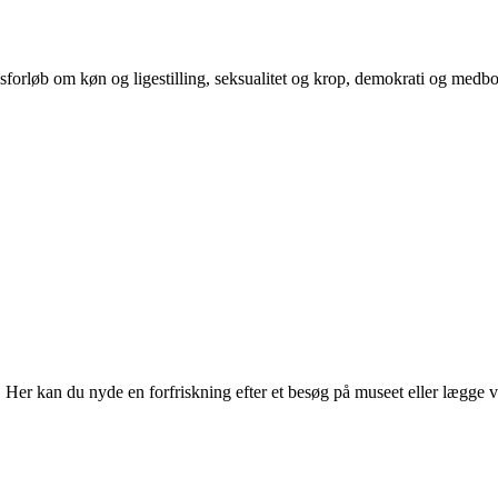
orløb om køn og ligestilling, seksualitet og krop, demokrati og medb
r kan du nyde en forfriskning efter et besøg på museet eller lægge vejen