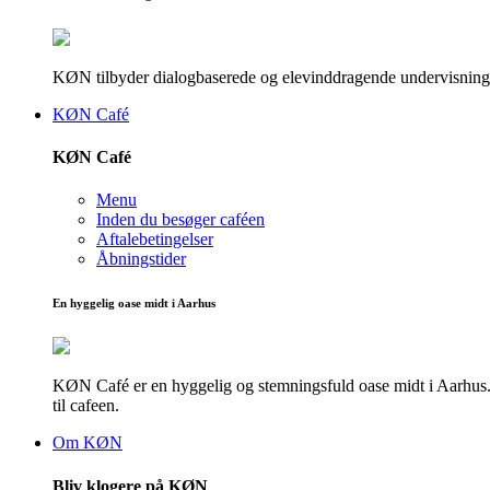
KØN tilbyder dialogbaserede og elevinddragende undervisningsf
KØN Café
KØN Café
Menu
Inden du besøger caféen
Aftalebetingelser
Åbningstider
En hyggelig oase midt i Aarhus
KØN Café er en hyggelig og stemningsfuld oase midt i Aarhus. He
til cafeen.
Om KØN
Bliv klogere på KØN