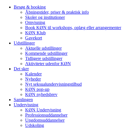
Besøg & booking
Åbningstider, priser & praktisk info
Skoler og institutioner
Omvisning
Book KØN til workshops, oplæg eller arrangementer
KØN Klub
Gavekort
Udstillinger
Aktuelle udstillinger
Kommende udstillinger
Tidligere udstillinger
Aktiviteter udenfor KØN
Det sker
Kalender
Nyheder
Nyt seksualundervisningstilbud
KØN pop-up
KØN nyhedsbrev
Samlingen
Undervisning
KØN Undervisning
Professionsuddannelser
Ungdomsuddannelser
Udskoling