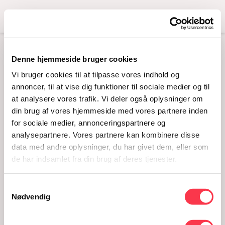
Menu
Denne hjemmeside bruger cookies
OMBYT DIN
Vi bruger cookies til at tilpasse vores indhold og
ENTRÉBILLET TIL
annoncer, til at vise dig funktioner til sociale medier og til
at analysere vores trafik. Vi deler også oplysninger om
KLUBMEDLEMSKAB
din brug af vores hjemmeside med vores partnere inden
FOR 25 KR.
for sociale medier, annonceringspartnere og
analysepartnere. Vores partnere kan kombinere disse
07.10.2022
data med andre oplysninger, du har givet dem, eller som
de har indsamlet fra din brug af deres tjenester.
Samtykkevalg
Nødvendig