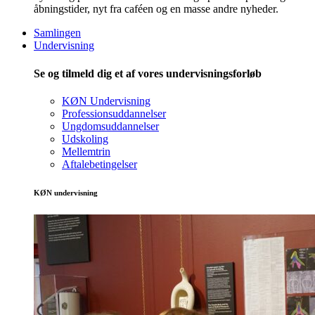
åbningstider, nyt fra caféen og en masse andre nyheder.
Samlingen
Undervisning
Se og tilmeld dig et af vores undervisningsforløb
KØN Undervisning
Professionsuddannelser
Ungdomsuddannelser
Udskoling
Mellemtrin
Aftalebetingelser
KØN undervisning