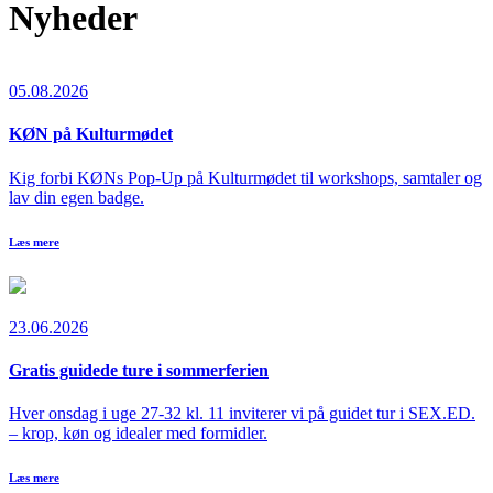
Nyheder
05.08.2026
KØN på Kulturmødet
Kig forbi KØNs Pop-Up på Kulturmødet til workshops, samtaler og
lav din egen badge.
Læs mere
23.06.2026
Gratis guidede ture i sommerferien
Hver onsdag i uge 27-32 kl. 11 inviterer vi på guidet tur i SEX.ED.
– krop, køn og idealer med formidler.
Læs mere