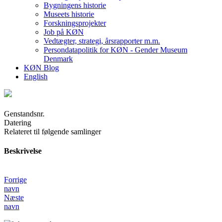
Bygningens historie
Museets historie
Forskningsprojekter
Job på KØN
Vedtægter, strategi, årsrapporter m.m.
Persondatapolitik for KØN - Gender Museum
Denmark
KØN Blog
English
Genstandsnr.
Datering
Relateret til følgende samlinger
Beskrivelse
Forrige
navn
Næste
navn