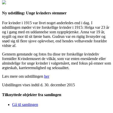
Ny udstilling: Unge kvinders stemmer
For kvinder i 1915 var livet noget anderledes end i dag. I
udstillingen møder vi tre forskellige kvinder i 1915: Helga var 23 år
og i gang med en uddannelse som sygeplejerske. Anna var 19 år,
nygift og mor til sit første barn. Gudrun var en rigtig livsnyder og
snød sig til flere sjove oplevelser, end hendes velhavende forældre
vidste af.
Gennem genstande og fotos fra disse tre forskellige kvindeliv
formidler Kvindemuseet de vilkår, som var enten enestående eller
almindelige for unge kvinder i valgretsåret, med fokus på emner som
ægteskab, karrieremulighed og seksualitet.
Læs mere om udstillingen
her
Udstillingen vises indtil d. 30. december 2015
Tilknyttede objekter fra samlingen
Gå til samlingen