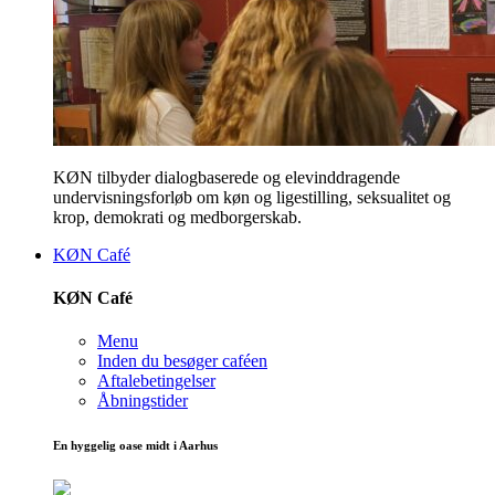
KØN tilbyder dialogbaserede og elevinddragende
undervisningsforløb om køn og ligestilling, seksualitet og
krop, demokrati og medborgerskab.
KØN Café
KØN Café
Menu
Inden du besøger caféen
Aftalebetingelser
Åbningstider
En hyggelig oase midt i Aarhus