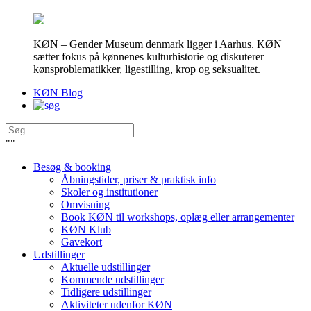
KØN – Gender Museum denmark ligger i Aarhus. KØN
sætter fokus på kønnenes kulturhistorie og diskuterer
kønsproblematikker, ligestilling, krop og seksualitet.
KØN Blog
"
"
Besøg & booking
Åbningstider, priser & praktisk info
Skoler og institutioner
Omvisning
Book KØN til workshops, oplæg eller arrangementer
KØN Klub
Gavekort
Udstillinger
Aktuelle udstillinger
Kommende udstillinger
Tidligere udstillinger
Aktiviteter udenfor KØN