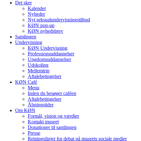
Det sker
Kalender
Nyheder
Nyt seksualundervisningstilbud
KØN pop-up
KØN nyhedsbrev
Samlingen
Undervisning
KØN Undervisning
Professionsuddannelser
Ungdomsuddannelser
Udskoling
Mellemtrin
Aftalebetingelser
KØN Café
Menu
Inden du besøger caféen
Aftalebetingelser
Åbningstider
Om KØN
Formål, vision og værdier
Kontakt museet
Donationer til samlingen
Presse
Retningslinjer for debat på museets sociale medier