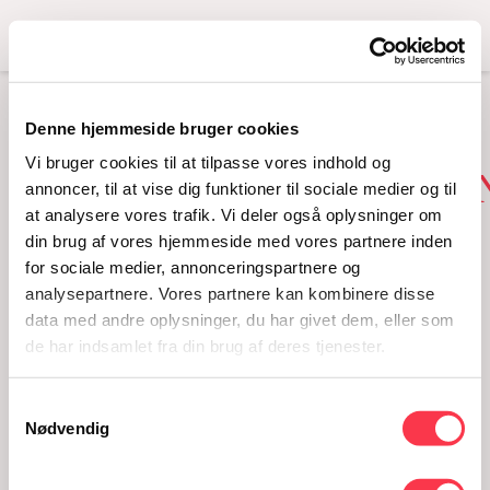
Menu
Denne hjemmeside bruger cookies
NY UDSTILLING OM
Vi bruger cookies til at tilpasse vores indhold og
SEKSUALUNDERVISNI
annoncer, til at vise dig funktioner til sociale medier og til
at analysere vores trafik. Vi deler også oplysninger om
02.10.2018
din brug af vores hjemmeside med vores partnere inden
for sociale medier, annonceringspartnere og
analysepartnere. Vores partnere kan kombinere disse
data med andre oplysninger, du har givet dem, eller som
de har indsamlet fra din brug af deres tjenester.
Samtykkevalg
Nødvendig