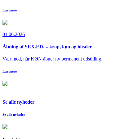
Læs mere
01.06.2026
Åbning af SEX.ED. – krop, køn og idealer
Vær med, når KØN åbner ny permanent udstilling.
Læs mere
Se alle nyheder
Se alle nyheder