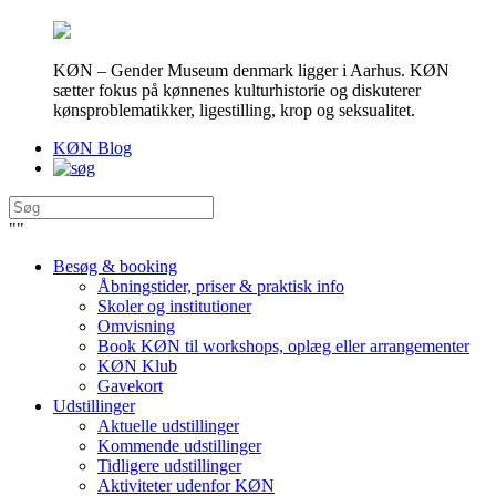
KØN – Gender Museum denmark ligger i Aarhus. KØN
sætter fokus på kønnenes kulturhistorie og diskuterer
kønsproblematikker, ligestilling, krop og seksualitet.
KØN Blog
"
"
Besøg & booking
Åbningstider, priser & praktisk info
Skoler og institutioner
Omvisning
Book KØN til workshops, oplæg eller arrangementer
KØN Klub
Gavekort
Udstillinger
Aktuelle udstillinger
Kommende udstillinger
Tidligere udstillinger
Aktiviteter udenfor KØN