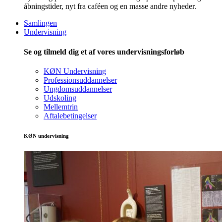
åbningstider, nyt fra caféen og en masse andre nyheder.
Samlingen
Undervisning
Se og tilmeld dig et af vores undervisningsforløb
KØN Undervisning
Professionsuddannelser
Ungdomsuddannelser
Udskoling
Mellemtrin
Aftalebetingelser
KØN undervisning