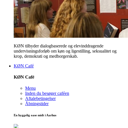
KØN tilbyder dialogbaserede og elevinddragende
undervisningsforløb om køn og ligestilling, seksualitet og
krop, demokrati og medborgerskab.
KØN Café
KØN Café
Menu
Inden du besøger caféen
Aftalebetingelser
Åbningstider
En hyggelig oase midt i Aarhus