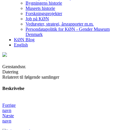
Bygningens historie
Museets historie
Forskningsprojekter
Job på KØN
Vedtægter, strategi, årsrapporter m.m.
Persondatapolitik for KØN - Gender Museum
Denmark
KØN Blog
English
Genstandsnr.
Datering
Relateret til følgende samlinger
Beskrivelse
Forrige
navn
Næste
navn