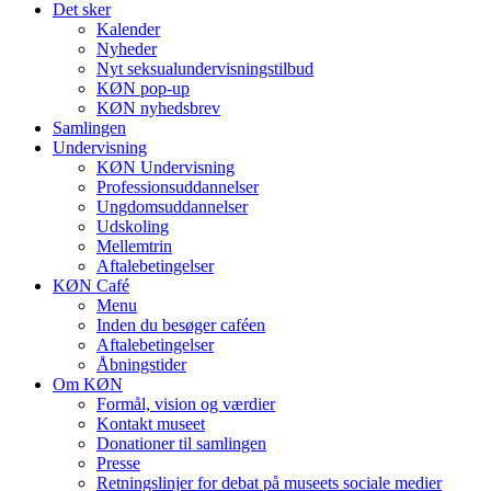
Det sker
Kalender
Nyheder
Nyt seksualundervisningstilbud
KØN pop-up
KØN nyhedsbrev
Samlingen
Undervisning
KØN Undervisning
Professionsuddannelser
Ungdomsuddannelser
Udskoling
Mellemtrin
Aftalebetingelser
KØN Café
Menu
Inden du besøger caféen
Aftalebetingelser
Åbningstider
Om KØN
Formål, vision og værdier
Kontakt museet
Donationer til samlingen
Presse
Retningslinjer for debat på museets sociale medier