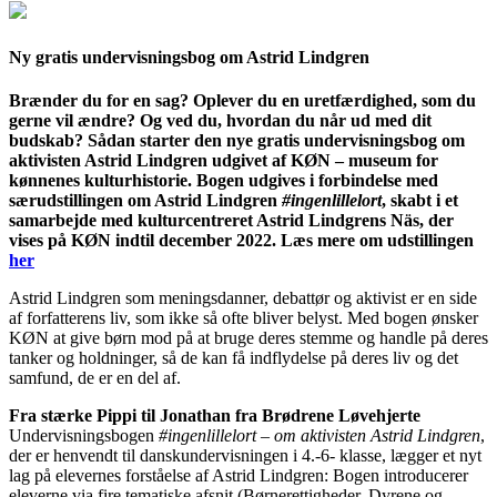
Ny gratis undervisningsbog om Astrid Lindgren
Brænder du for en sag? Oplever du en uretfærdighed, som du
gerne vil ændre? Og ved du, hvordan du når ud med dit
budskab? Sådan starter den nye gratis undervisningsbog om
aktivisten Astrid Lindgren udgivet af KØN – museum for
kønnenes kulturhistorie.
Bogen udgives i forbindelse med
særudstillingen om Astrid Lindgren
#ingenlillelort
, skabt i et
samarbejde med kulturcentreret Astrid Lindgrens Näs, der
vises på KØN indtil december 2022. Læs mere om udstillingen
her
Astrid Lindgren som meningsdanner, debattør og aktivist er en side
af forfatterens liv, som ikke så ofte bliver belyst. Med bogen ønsker
KØN at give børn mod på at bruge deres stemme og handle på deres
tanker og holdninger, så de kan få indflydelse på deres liv og det
samfund, de er en del af.
Fra stærke Pippi til Jonathan fra Brødrene Løvehjerte
Undervisningsbogen
#ingenlillelort – om aktivisten Astrid Lindgren
,
der er henvendt til danskundervisningen i 4.-6- klasse, lægger et nyt
lag på elevernes forståelse af Astrid Lindgren: Bogen introducerer
eleverne via fire tematiske afsnit (Børnerettigheder, Dyrene og