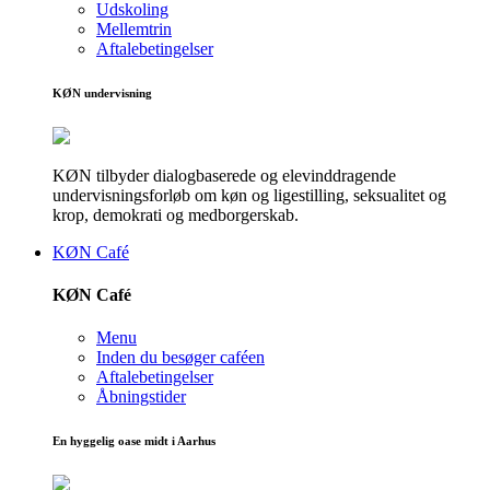
Udskoling
Mellemtrin
Aftalebetingelser
KØN undervisning
KØN tilbyder dialogbaserede og elevinddragende
undervisningsforløb om køn og ligestilling, seksualitet og
krop, demokrati og medborgerskab.
KØN Café
KØN Café
Menu
Inden du besøger caféen
Aftalebetingelser
Åbningstider
En hyggelig oase midt i Aarhus