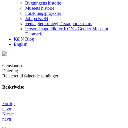
Bygningens historie
Museets historie
Forskningsprojekter
Job på KØN
Vedtægter, strategi, årsrapporter m.m.
Persondatapolitik for KØN - Gender Museum
Denmark
KØN Blog
English
Genstandsnr.
Datering
Relateret til følgende samlinger
Beskrivelse
Forrige
navn
Næste
navn