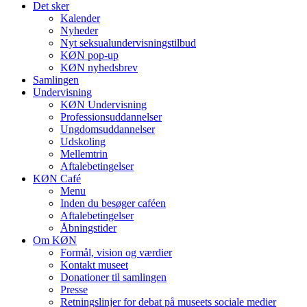
Det sker
Kalender
Nyheder
Nyt seksualundervisningstilbud
KØN pop-up
KØN nyhedsbrev
Samlingen
Undervisning
KØN Undervisning
Professionsuddannelser
Ungdomsuddannelser
Udskoling
Mellemtrin
Aftalebetingelser
KØN Café
Menu
Inden du besøger caféen
Aftalebetingelser
Åbningstider
Om KØN
Formål, vision og værdier
Kontakt museet
Donationer til samlingen
Presse
Retningslinjer for debat på museets sociale medier