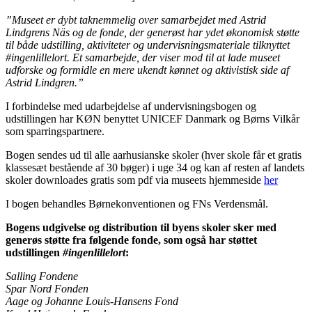
”Museet er dybt taknemmelig over samarbejdet med Astrid
Lindgrens Näs og de fonde, der generøst har ydet økonomisk støtte
til både udstilling, aktiviteter og undervisningsmateriale tilknyttet
#ingenlillelort. Et samarbejde, der viser mod til at lade museet
udforske og formidle en mere ukendt kønnet og aktivistisk side af
Astrid Lindgren.”
I forbindelse med udarbejdelse af undervisningsbogen og
udstillingen har KØN benyttet UNICEF Danmark og Børns Vilkår
som sparringspartnere.
Bogen sendes ud til alle aarhusianske skoler (hver skole får et gratis
klassesæt bestående af 30 bøger) i uge 34 og kan af resten af landets
skoler downloades gratis som pdf via museets hjemmeside
her
I bogen behandles Børnekonventionen og FNs Verdensmål.
Bogens udgivelse og distribution til byens skoler sker med
generøs støtte fra følgende fonde, som også har støttet
udstillingen
#ingenlillelort
:
Salling Fondene
Spar Nord Fonden
Aage og Johanne Louis-Hansens Fond