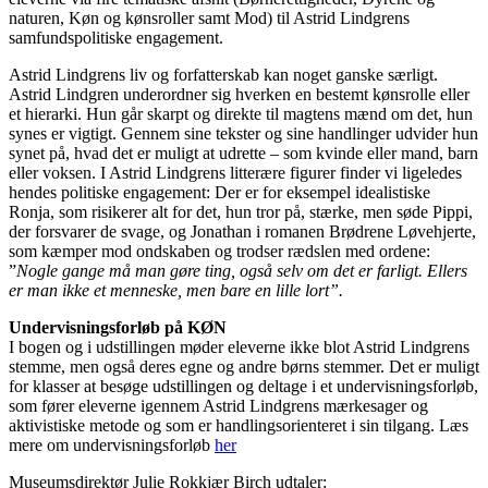
naturen, Køn og kønsroller samt Mod) til Astrid Lindgrens
samfundspolitiske engagement.
Astrid Lindgrens liv og forfatterskab kan noget ganske særligt.
Astrid Lindgren underordner sig hverken en bestemt kønsrolle eller
et hierarki. Hun går skarpt og direkte til magtens mænd om det, hun
synes er vigtigt. Gennem sine tekster og sine handlinger udvider hun
synet på, hvad det er muligt at udrette – som kvinde eller mand, barn
eller voksen. I Astrid Lindgrens litterære figurer finder vi ligeledes
hendes politiske engagement: Der er for eksempel idealistiske
Ronja, som risikerer alt for det, hun tror på, stærke, men søde Pippi,
der forsvarer de svage, og Jonathan i romanen Brødrene Løvehjerte,
som kæmper mod ondskaben og trodser rædslen med ordene:
”
Nogle gange må man gøre ting, også selv om det er farligt. Ellers
er man ikke et menneske, men bare en lille lort”.
Undervisningsforløb på KØN
I bogen og i udstillingen møder eleverne ikke blot Astrid Lindgrens
stemme, men også deres egne og andre børns stemmer. Det er muligt
for klasser at besøge udstillingen og deltage i et undervisningsforløb,
som fører eleverne igennem Astrid Lindgrens mærkesager og
aktivistiske metode og som er handlingsorienteret i sin tilgang. Læs
mere om undervisningsforløb
her
Museumsdirektør Julie Rokkjær Birch udtaler: