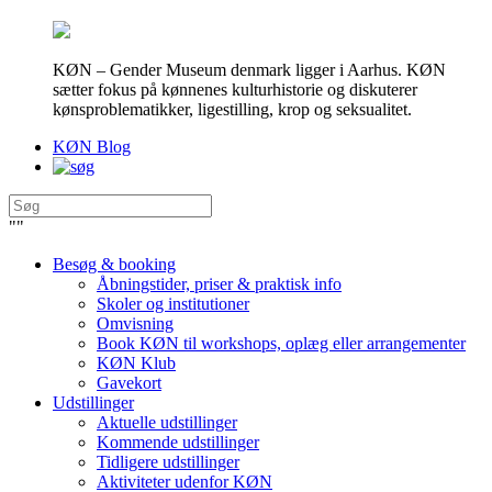
KØN – Gender Museum denmark ligger i Aarhus. KØN
sætter fokus på kønnenes kulturhistorie og diskuterer
kønsproblematikker, ligestilling, krop og seksualitet.
KØN Blog
"
"
Besøg & booking
Åbningstider, priser & praktisk info
Skoler og institutioner
Omvisning
Book KØN til workshops, oplæg eller arrangementer
KØN Klub
Gavekort
Udstillinger
Aktuelle udstillinger
Kommende udstillinger
Tidligere udstillinger
Aktiviteter udenfor KØN