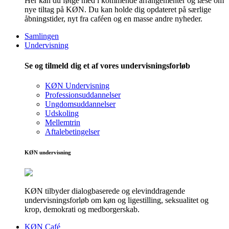
Her kan du følge med i kommende arrangementer og læse om
nye tiltag på KØN. Du kan holde dig opdateret på særlige
åbningstider, nyt fra caféen og en masse andre nyheder.
Samlingen
Undervisning
Se og tilmeld dig et af vores undervisningsforløb
KØN Undervisning
Professionsuddannelser
Ungdomsuddannelser
Udskoling
Mellemtrin
Aftalebetingelser
KØN undervisning
KØN tilbyder dialogbaserede og elevinddragende
undervisningsforløb om køn og ligestilling, seksualitet og
krop, demokrati og medborgerskab.
KØN Café