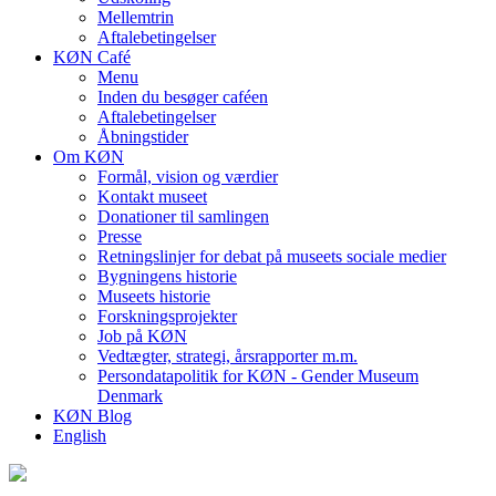
Mellemtrin
Aftalebetingelser
KØN Café
Menu
Inden du besøger caféen
Aftalebetingelser
Åbningstider
Om KØN
Formål, vision og værdier
Kontakt museet
Donationer til samlingen
Presse
Retningslinjer for debat på museets sociale medier
Bygningens historie
Museets historie
Forskningsprojekter
Job på KØN
Vedtægter, strategi, årsrapporter m.m.
Persondatapolitik for KØN - Gender Museum
Denmark
KØN Blog
English