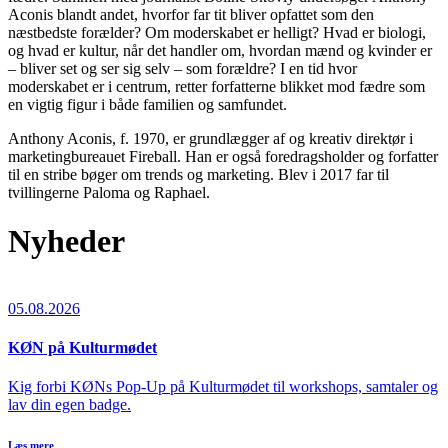
Aconis blandt andet, hvorfor far tit bliver opfattet som den
næstbedste forælder? Om moderskabet er helligt? Hvad er biologi,
og hvad er kultur, når det handler om, hvordan mænd og kvinder er
– bliver set og ser sig selv – som forældre? I en tid hvor
moderskabet er i centrum, retter forfatterne blikket mod fædre som
en vigtig figur i både familien og samfundet.
Anthony Aconis, f. 1970, er grundlægger af og kreativ direktør i
marketingbureauet Fireball. Han er også foredragsholder og forfatter
til en stribe bøger om trends og marketing. Blev i 2017 far til
tvillingerne Paloma og Raphael.
Nyheder
05.08.2026
KØN på Kulturmødet
Kig forbi KØNs Pop-Up på Kulturmødet til workshops, samtaler og
lav din egen badge.
Læs mere