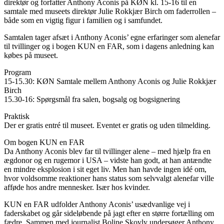
direktør og forfatter Anthony Aconis på KØN kl. 15-16 til en
samtale med museets direktør Julie Rokkjær Birch om faderrollen –
både som en vigtig figur i familien og i samfundet.
Samtalen tager afsæt i Anthony Aconis’ egne erfaringer som alenefar
til tvillinger og i bogen KUN en FAR, som i dagens anledning kan
købes på museet.
Program
15-15.30: KØN Samtale mellem Anthony Aconis og Julie Rokkjær
Birch
15.30-16: Spørgsmål fra salen, bogsalg og bogsignering
Praktisk
Der er gratis entré til museet. Eventet er gratis og uden tilmelding.
Om bogen KUN en FAR
Da Anthony Aconis blev far til tvillinger alene – med hjælp fra en
ægdonor og en rugemor i USA – vidste han godt, at han antændte
en mindre eksplosion i sit eget liv. Men han havde ingen idé om,
hvor voldsomme reaktioner hans status som selvvalgt alenefar ville
afføde hos andre mennesker. Især hos kvinder.
KUN en FAR udfolder Anthony Aconis’ usædvanlige vej i
faderskabet og går sideløbende på jagt efter en større fortælling om
fædre. Sammen med journalist Boline Skovly undersøger Anthony