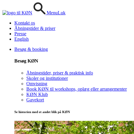
Menu
Luk
Kontakt os
Åbningstider & priser
Presse
English
Besøg & booking
Besøg KØN
Åbningstider, priser & praktisk info
Skoler og institutioner
Omvisning
Book KØN til workshops, oplæg eller arrangementer
KØN Klub
Gavekort
Se historien med et andet blik på KØN