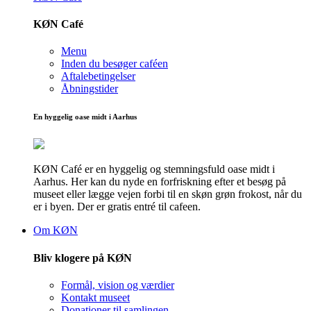
KØN Café
Menu
Inden du besøger caféen
Aftalebetingelser
Åbningstider
En hyggelig oase midt i Aarhus
KØN Café er en hyggelig og stemningsfuld oase midt i
Aarhus. Her kan du nyde en forfriskning efter et besøg på
museet eller lægge vejen forbi til en skøn grøn frokost, når du
er i byen. Der er gratis entré til cafeen.
Om KØN
Bliv klogere på KØN
Formål, vision og værdier
Kontakt museet
Donationer til samlingen