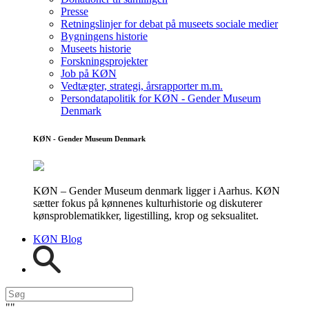
Presse
Retningslinjer for debat på museets sociale medier
Bygningens historie
Museets historie
Forskningsprojekter
Job på KØN
Vedtægter, strategi, årsrapporter m.m.
Persondatapolitik for KØN - Gender Museum
Denmark
KØN - Gender Museum Denmark
KØN – Gender Museum denmark ligger i Aarhus. KØN
sætter fokus på kønnenes kulturhistorie og diskuterer
kønsproblematikker, ligestilling, krop og seksualitet.
KØN Blog
"
"