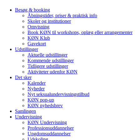
Besøg & booking
Åbningstider, priser & praktisk info
Skoler og institutioner
Omvisning
Book KØN til workshops, oplæg eller arrangementer
KØN Klub
Gavekort
Udstillinger
Aktuelle udstillinger
Kommende udstillinger
Tidligere udstillinger
Aktiviteter udenfor KØN
Det sker
Kalender
Nyheder
Nyt seksualundervisningstilbud
KØN pop-up
KØN nyhedsbrev
Samlingen
Undervisning
KØN Undervisning
Professionsuddannelser
Ungdomsuddannelser
Udskoling