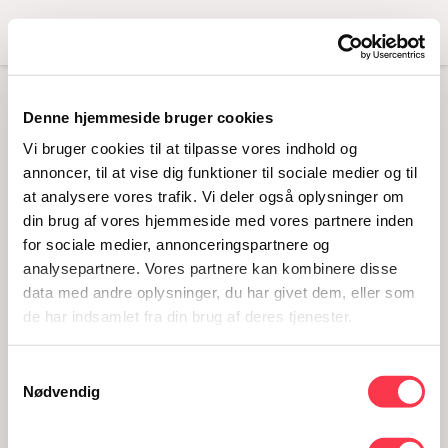
Menu
Denne hjemmeside bruger cookies
BALLROOM KJOLE
Vi bruger cookies til at tilpasse vores indhold og
annoncer, til at vise dig funktioner til sociale medier og til
at analysere vores trafik. Vi deler også oplysninger om
din brug af vores hjemmeside med vores partnere inden
for sociale medier, annonceringspartnere og
analysepartnere. Vores partnere kan kombinere disse
data med andre oplysninger, du har givet dem, eller som
de har indsamlet fra din brug af deres tjenester.
Samtykkevalg
Ballroom kjole
Nødvendig