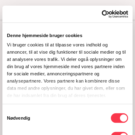
Menu
Denne hjemmeside bruger cookies
CAFE
Vi bruger cookies til at tilpasse vores indhold og
annoncer, til at vise dig funktioner til sociale medier og til
at analysere vores trafik. Vi deler også oplysninger om
din brug af vores hjemmeside med vores partnere inden
for sociale medier, annonceringspartnere og
analysepartnere. Vores partnere kan kombinere disse
data med andre oplysninger, du har givet dem, eller som
de har indsamlet fra din brug af deres tjenester.
Samtykkevalg
cafe
Nødvendig