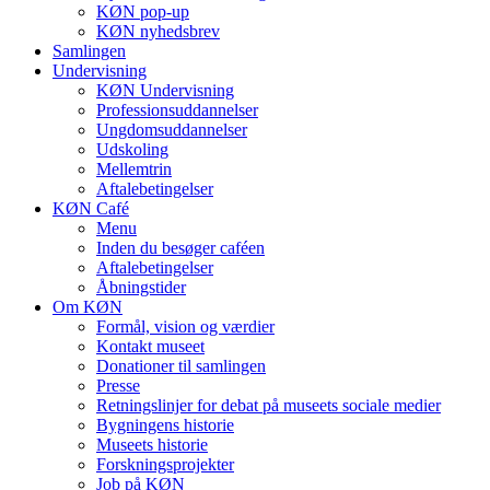
KØN pop-up
KØN nyhedsbrev
Samlingen
Undervisning
KØN Undervisning
Professionsuddannelser
Ungdomsuddannelser
Udskoling
Mellemtrin
Aftalebetingelser
KØN Café
Menu
Inden du besøger caféen
Aftalebetingelser
Åbningstider
Om KØN
Formål, vision og værdier
Kontakt museet
Donationer til samlingen
Presse
Retningslinjer for debat på museets sociale medier
Bygningens historie
Museets historie
Forskningsprojekter
Job på KØN