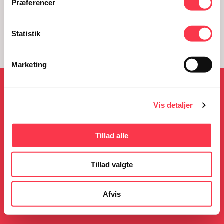
Præferencer
Statistik
Marketing
NYHEDER
Vis detaljer
Tillad alle
05.08.2026
23.06.2026
KØN på Kulturmødet
Gratis guidede ture i
Tillad valgte
sommerferien
Læs mere
Læs mere
Afvis