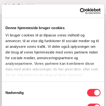
Menu
Denne hjemmeside bruger cookies
KØN_REDELIGHED_4
Vi bruger cookies til at tilpasse vores indhold og
annoncer, til at vise dig funktioner til sociale medier og til
at analysere vores trafik. Vi deler også oplysninger om
din brug af vores hjemmeside med vores partnere inden
for sociale medier, annonceringspartnere og
analysepartnere. Vores partnere kan kombinere disse
data med andre oplysninger, du har givet dem, eller som
de har indsamlet fra din brug af deres tjenester.
Samtykkevalg
Køn_redelighed_4
Nødvendig