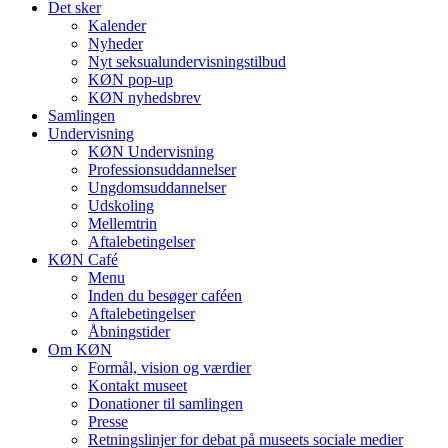
Det sker
Kalender
Nyheder
Nyt seksualundervisningstilbud
KØN pop-up
KØN nyhedsbrev
Samlingen
Undervisning
KØN Undervisning
Professionsuddannelser
Ungdomsuddannelser
Udskoling
Mellemtrin
Aftalebetingelser
KØN Café
Menu
Inden du besøger caféen
Aftalebetingelser
Åbningstider
Om KØN
Formål, vision og værdier
Kontakt museet
Donationer til samlingen
Presse
Retningslinjer for debat på museets sociale medier