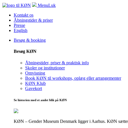
Menu
Luk
Kontakt os
Åbningstider & priser
Presse
English
Besøg & booking
Besøg KØN
Åbningstider, priser & praktisk info
Skoler og institutioner
Omvisning
Book KØN til workshops, oplæg eller arrangementer
KØN Klub
Gavekort
Se historien med et andet blik på KØN
KØN – Gender Museum Denmark ligger i Aarhus. KØN sætter fokus