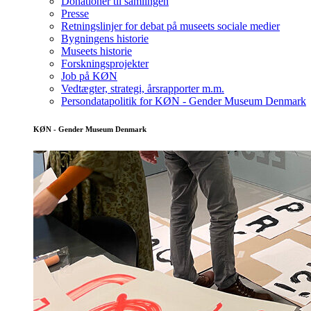
Donationer til samlingen
Presse
Retningslinjer for debat på museets sociale medier
Bygningens historie
Museets historie
Forskningsprojekter
Job på KØN
Vedtægter, strategi, årsrapporter m.m.
Persondatapolitik for KØN - Gender Museum Denmark
KØN - Gender Museum Denmark