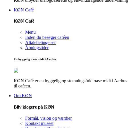
KØN tilbyder dialogbaserede og elevinddragende undervisningsf
KØN Café
KØN Café
Menu
Inden du besøger caféen
Aftalebetingelser
Åbningstider
En hyggelig oase midt i Aarhus
KØN Café er en hyggelig og stemningsfuld oase midt i Aarhus. He
til cafeen.
Om KØN
Bliv klogere på KØN
Formål, vision og værdier
Kontakt museet