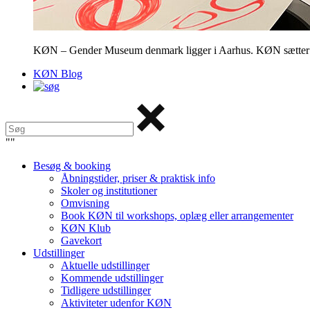
KØN – Gender Museum denmark ligger i Aarhus. KØN sætter fokus
KØN Blog
"
"
Besøg & booking
Åbningstider, priser & praktisk info
Skoler og institutioner
Omvisning
Book KØN til workshops, oplæg eller arrangementer
KØN Klub
Gavekort
Udstillinger
Aktuelle udstillinger
Kommende udstillinger
Tidligere udstillinger
Aktiviteter udenfor KØN