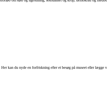
orløb om køn og ligestilling, seksualitet og krop, demokrati og medb
r kan du nyde en forfriskning efter et besøg på museet eller lægge vejen