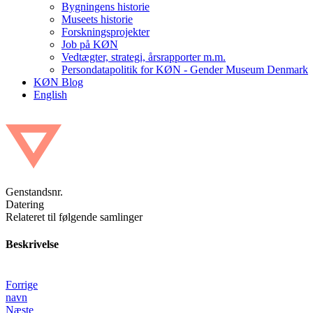
Bygningens historie
Museets historie
Forskningsprojekter
Job på KØN
Vedtægter, strategi, årsrapporter m.m.
Persondatapolitik for KØN - Gender Museum Denmark
KØN Blog
English
Genstandsnr.
Datering
Relateret til følgende samlinger
Beskrivelse
Forrige
navn
Næste