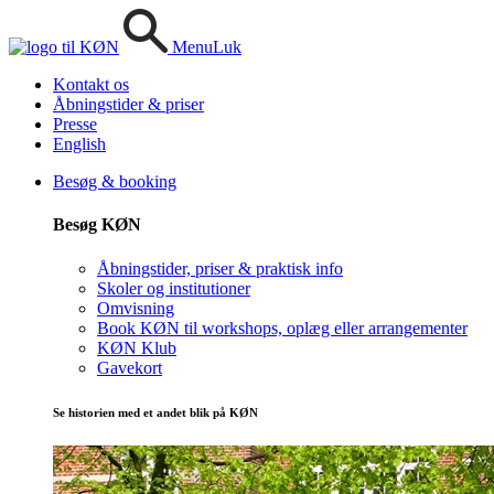
Menu
Luk
Kontakt os
Åbningstider & priser
Presse
English
Besøg & booking
Besøg KØN
Åbningstider, priser & praktisk info
Skoler og institutioner
Omvisning
Book KØN til workshops, oplæg eller arrangementer
KØN Klub
Gavekort
Se historien med et andet blik på KØN