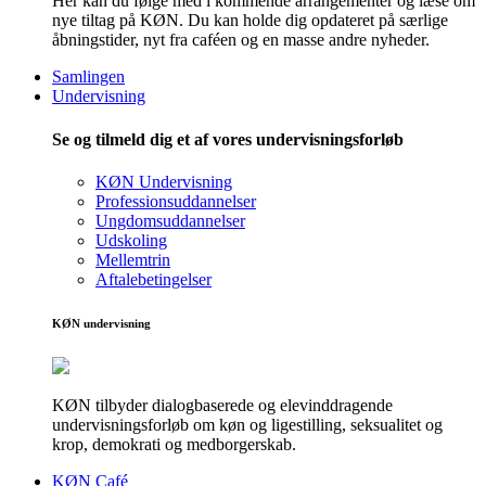
Her kan du følge med i kommende arrangementer og læse om
nye tiltag på KØN. Du kan holde dig opdateret på særlige
åbningstider, nyt fra caféen og en masse andre nyheder.
Samlingen
Undervisning
Se og tilmeld dig et af vores undervisningsforløb
KØN Undervisning
Professionsuddannelser
Ungdomsuddannelser
Udskoling
Mellemtrin
Aftalebetingelser
KØN undervisning
KØN tilbyder dialogbaserede og elevinddragende
undervisningsforløb om køn og ligestilling, seksualitet og
krop, demokrati og medborgerskab.
KØN Café