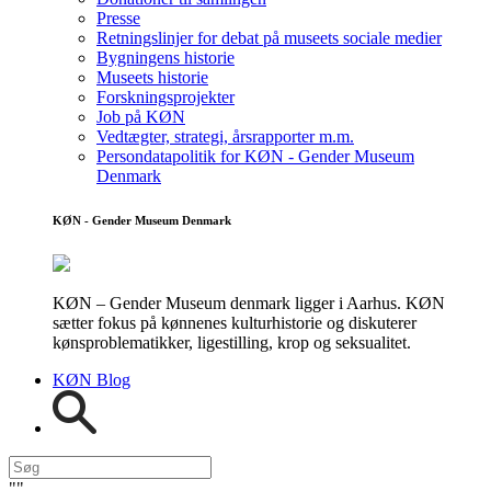
Presse
Retningslinjer for debat på museets sociale medier
Bygningens historie
Museets historie
Forskningsprojekter
Job på KØN
Vedtægter, strategi, årsrapporter m.m.
Persondatapolitik for KØN - Gender Museum
Denmark
KØN - Gender Museum Denmark
KØN – Gender Museum denmark ligger i Aarhus. KØN
sætter fokus på kønnenes kulturhistorie og diskuterer
kønsproblematikker, ligestilling, krop og seksualitet.
KØN Blog
"
"