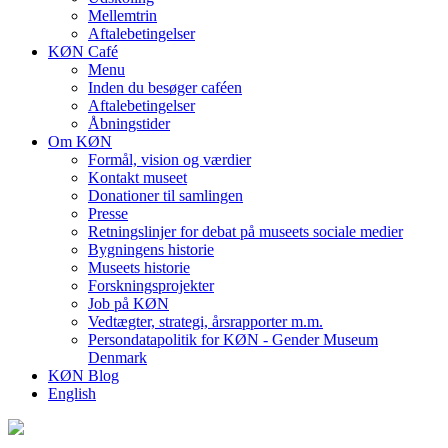
Mellemtrin
Aftalebetingelser
KØN Café
Menu
Inden du besøger caféen
Aftalebetingelser
Åbningstider
Om KØN
Formål, vision og værdier
Kontakt museet
Donationer til samlingen
Presse
Retningslinjer for debat på museets sociale medier
Bygningens historie
Museets historie
Forskningsprojekter
Job på KØN
Vedtægter, strategi, årsrapporter m.m.
Persondatapolitik for KØN - Gender Museum
Denmark
KØN Blog
English