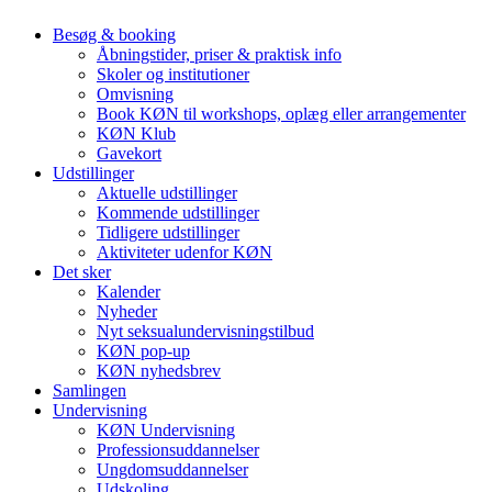
Besøg & booking
Åbningstider, priser & praktisk info
Skoler og institutioner
Omvisning
Book KØN til workshops, oplæg eller arrangementer
KØN Klub
Gavekort
Udstillinger
Aktuelle udstillinger
Kommende udstillinger
Tidligere udstillinger
Aktiviteter udenfor KØN
Det sker
Kalender
Nyheder
Nyt seksualundervisningstilbud
KØN pop-up
KØN nyhedsbrev
Samlingen
Undervisning
KØN Undervisning
Professionsuddannelser
Ungdomsuddannelser
Udskoling