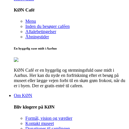
KØN Café
Menu
Inden du besøger caféen
Aftalebetingelser
Åbningstider
En hyggelig oase midt i Aarhus
KØN Café er en hyggelig og stemningsfuld oase midt i
Aarhus. Her kan du nyde en forfriskning efter et besøg på
museet eller lægge vejen forbi til en skøn grøn frokost, når du
er i byen. Der er gratis entré til cafeen.
Om KØN
Bliv klogere på KØN
Formål, vision og værdier
Kontakt museet
Donationer til samlingen