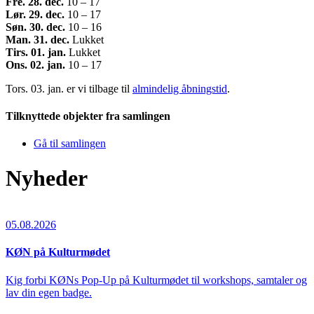
Fre. 28. dec.
10 – 17
Lør. 29. dec.
10 – 17
Søn. 30. dec.
10 – 16
Man. 31. dec.
Lukket
Tirs. 01. jan.
Lukket
Ons. 02. jan.
10 – 17
Tors. 03. jan. er vi tilbage til
almindelig åbningstid
.
Tilknyttede objekter fra samlingen
Gå til samlingen
Nyheder
05.08.2026
KØN på Kulturmødet
Kig forbi KØNs Pop-Up på Kulturmødet til workshops, samtaler og
lav din egen badge.