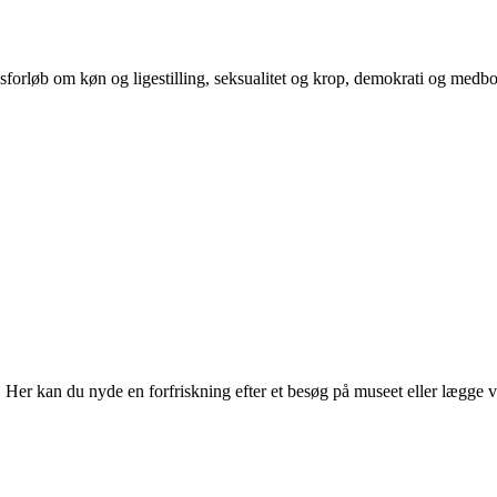
orløb om køn og ligestilling, seksualitet og krop, demokrati og medb
r kan du nyde en forfriskning efter et besøg på museet eller lægge vejen