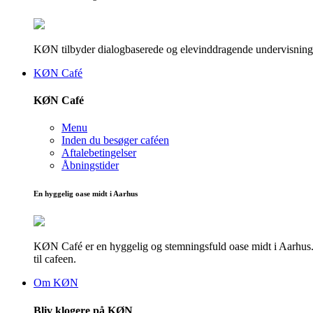
KØN tilbyder dialogbaserede og elevinddragende undervisningsf
KØN Café
KØN Café
Menu
Inden du besøger caféen
Aftalebetingelser
Åbningstider
En hyggelig oase midt i Aarhus
KØN Café er en hyggelig og stemningsfuld oase midt i Aarhus. He
til cafeen.
Om KØN
Bliv klogere på KØN