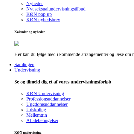
Nyheder
Nyt seksualundervisningstilbud
KØN pop-up
KØN nyhedsbrev
Kalender og nyheder
Her kan du følge med i kommende arrangementer og læse om nye
Samlingen
Undervisning
Se og tilmeld dig et af vores undervisningsforløb
KØN Undervisning
Professionsuddannelser
Ungdomsuddannelser
Udskoling
Mellemtrin
Aftalebetingelser
KØN undervisning