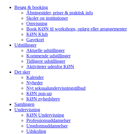
Besøg & booking
Åbningstider, priser & praktisk info
Skoler og institutioner
Omvisning
Book KØN til workshops, oplæg eller arrangementer
KØN Klub
Gavekort
Udstillinger
Aktuelle udstillinger
Kommende udstillinger
Tidligere udstillinger
Aktiviteter udenfor KØN
Det sker
Kalender
Nyheder
Nyt seksualundervisningstilbud
KØN pop-up
KØN nyhedsbrev
Samlingen
Undervisning
KØN Undervisning
Professionsuddannelser
Ungdomsuddannelser
Udskoling