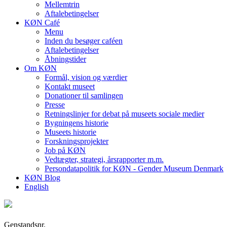
Mellemtrin
Aftalebetingelser
KØN Café
Menu
Inden du besøger caféen
Aftalebetingelser
Åbningstider
Om KØN
Formål, vision og værdier
Kontakt museet
Donationer til samlingen
Presse
Retningslinjer for debat på museets sociale medier
Bygningens historie
Museets historie
Forskningsprojekter
Job på KØN
Vedtægter, strategi, årsrapporter m.m.
Persondatapolitik for KØN - Gender Museum Denmark
KØN Blog
English
Genstandsnr.