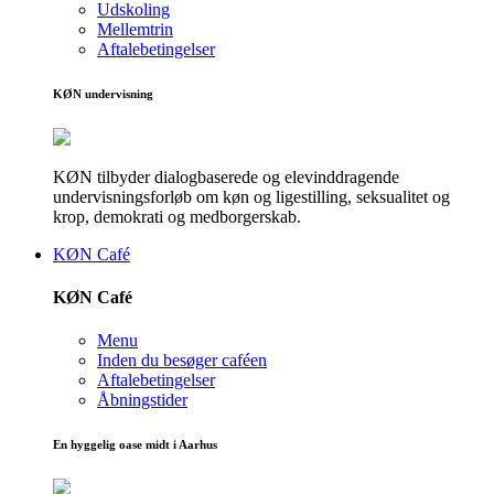
Udskoling
Mellemtrin
Aftalebetingelser
KØN undervisning
KØN tilbyder dialogbaserede og elevinddragende
undervisningsforløb om køn og ligestilling, seksualitet og
krop, demokrati og medborgerskab.
KØN Café
KØN Café
Menu
Inden du besøger caféen
Aftalebetingelser
Åbningstider
En hyggelig oase midt i Aarhus