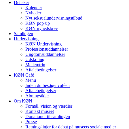
Det sker
Kalender
Nyheder
Nyt seksualundervisningstilbud
KØN pop-up
KØN nyhedsbrev
Samlingen
Undervisning
KØN Undervisning
Professionsuddannelser
Ungdomsuddannelser
Udskoling
Mellemtrin
Aftalebetingelser
KØN Café
Menu
Inden du besøger caféen
Aftalebetingelser
Åbningstider
Om KØN
Formål, vision og værdier
Kontakt museet
Donationer til samlingen
Presse
Retningslinjer for debat på museets sociale medier