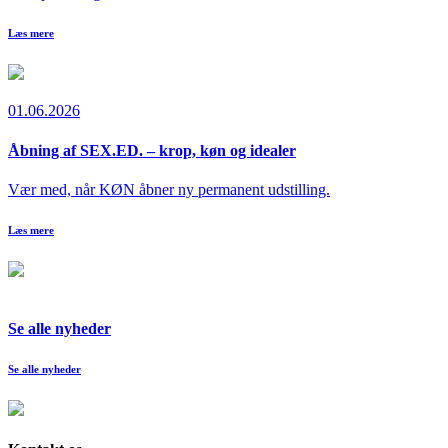
Læs mere
01.06.2026
Åbning af SEX.ED. – krop, køn og idealer
Vær med, når KØN åbner ny permanent udstilling.
Læs mere
Se alle nyheder
Se alle nyheder