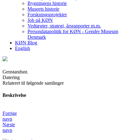
Bygningens historie
Museets historie
Forskningsprojekter
Job på KØN
Vedtægter, strategi, årsrapporter m.m.
Persondatapolitik for KØN - Gender Museum
Denmark
KØN Blog
English
Genstandsnr.
Datering
Relateret til følgende samlinger
Beskrivelse
Forrige
navn
Næste
navn