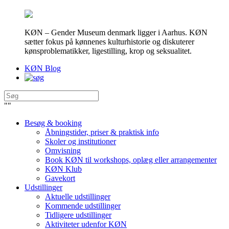
KØN – Gender Museum denmark ligger i Aarhus. KØN
sætter fokus på kønnenes kulturhistorie og diskuterer
kønsproblematikker, ligestilling, krop og seksualitet.
KØN Blog
"
"
Besøg & booking
Åbningstider, priser & praktisk info
Skoler og institutioner
Omvisning
Book KØN til workshops, oplæg eller arrangementer
KØN Klub
Gavekort
Udstillinger
Aktuelle udstillinger
Kommende udstillinger
Tidligere udstillinger
Aktiviteter udenfor KØN