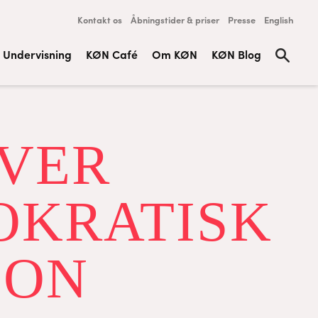
Kontakt os
Åbningstider & priser
Presse
English
Undervisning
KØN Café
Om KØN
KØN Blog
VER
OKRATISK
ION