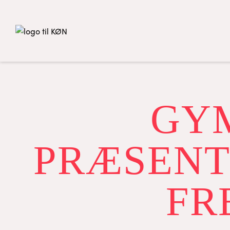
GY
PRÆSENT
FR