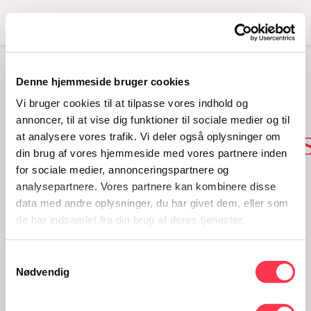
Menu
Denne hjemmeside bruger cookies
DR2 VISER ‘VEJEN ER
Vi bruger cookies til at tilpasse vores indhold og
LANG’ – OM
annoncer, til at vise dig funktioner til sociale medier og til
at analysere vores trafik. Vi deler også oplysninger om
KVINDEBEVÆGELSEN
din brug af vores hjemmeside med vores partnere inden
HISTORIE
for sociale medier, annonceringspartnere og
analysepartnere. Vores partnere kan kombinere disse
05.09.2016
data med andre oplysninger, du har givet dem, eller som
de har indsamlet fra din brug af deres tjenester.
Samtykkevalg
Nødvendig