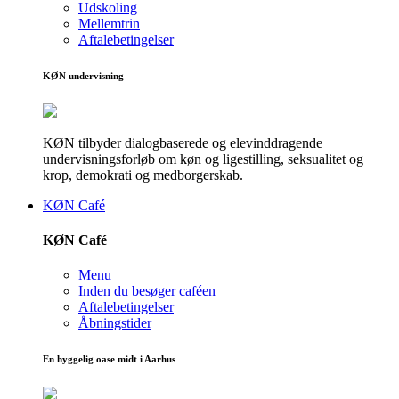
Udskoling
Mellemtrin
Aftalebetingelser
KØN undervisning
KØN tilbyder dialogbaserede og elevinddragende
undervisningsforløb om køn og ligestilling, seksualitet og
krop, demokrati og medborgerskab.
KØN Café
KØN Café
Menu
Inden du besøger caféen
Aftalebetingelser
Åbningstider
En hyggelig oase midt i Aarhus