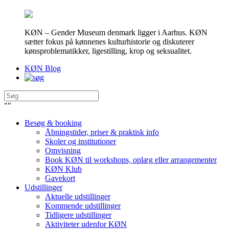
KØN – Gender Museum denmark ligger i Aarhus. KØN
sætter fokus på kønnenes kulturhistorie og diskuterer
kønsproblematikker, ligestilling, krop og seksualitet.
KØN Blog
"
"
Besøg & booking
Åbningstider, priser & praktisk info
Skoler og institutioner
Omvisning
Book KØN til workshops, oplæg eller arrangementer
KØN Klub
Gavekort
Udstillinger
Aktuelle udstillinger
Kommende udstillinger
Tidligere udstillinger
Aktiviteter udenfor KØN