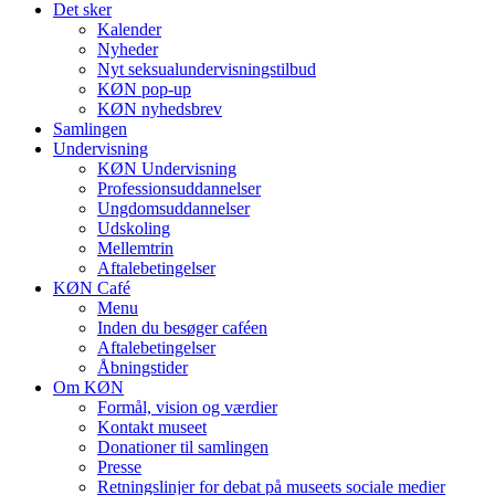
Det sker
Kalender
Nyheder
Nyt seksualundervisningstilbud
KØN pop-up
KØN nyhedsbrev
Samlingen
Undervisning
KØN Undervisning
Professionsuddannelser
Ungdomsuddannelser
Udskoling
Mellemtrin
Aftalebetingelser
KØN Café
Menu
Inden du besøger caféen
Aftalebetingelser
Åbningstider
Om KØN
Formål, vision og værdier
Kontakt museet
Donationer til samlingen
Presse
Retningslinjer for debat på museets sociale medier