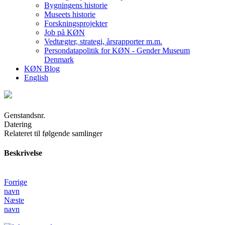
Bygningens historie
Museets historie
Forskningsprojekter
Job på KØN
Vedtægter, strategi, årsrapporter m.m.
Persondatapolitik for KØN - Gender Museum
Denmark
KØN Blog
English
Genstandsnr.
Datering
Relateret til følgende samlinger
Beskrivelse
Forrige
navn
Næste
navn