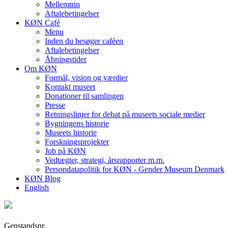
Mellemtrin
Aftalebetingelser
KØN Café
Menu
Inden du besøger caféen
Aftalebetingelser
Åbningstider
Om KØN
Formål, vision og værdier
Kontakt museet
Donationer til samlingen
Presse
Retningslinjer for debat på museets sociale medier
Bygningens historie
Museets historie
Forskningsprojekter
Job på KØN
Vedtægter, strategi, årsrapporter m.m.
Persondatapolitik for KØN - Gender Museum Denmark
KØN Blog
English
Genstandsnr.