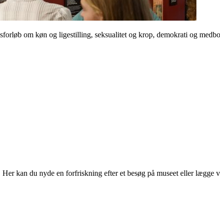
orløb om køn og ligestilling, seksualitet og krop, demokrati og medb
r kan du nyde en forfriskning efter et besøg på museet eller lægge vejen