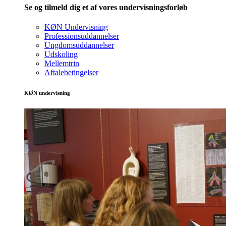
Se og tilmeld dig et af vores undervisningsforløb
KØN Undervisning
Professionsuddannelser
Ungdomsuddannelser
Udskoling
Mellemtrin
Aftalebetingelser
KØN undervisning