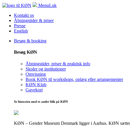
Menu
Luk
Kontakt os
Åbningstider & priser
Presse
English
Besøg & booking
Besøg KØN
Åbningstider, priser & praktisk info
Skoler og institutioner
Omvisning
Book KØN til workshops, oplæg eller arrangementer
KØN Klub
Gavekort
Se historien med et andet blik på KØN
KØN – Gender Museum Denmark ligger i Aarhus. KØN sætter fokus