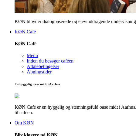
KØN tilbyder dialogbaserede og elevinddragende undervisningsf
KØN Café
KØN Café
Menu
Inden du besøger caféen
Aftalebetingelser
Åbningstider
En hyggelig oase midt i Aarhus
KØN Café er en hyggelig og stemningsfuld oase midt i Aarhus. He
til cafeen.
Om KØN
Bliv klogere på KØN