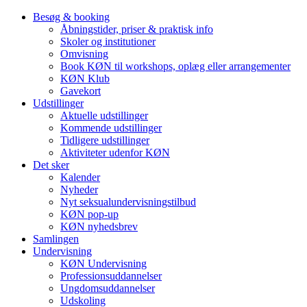
Besøg & booking
Åbningstider, priser & praktisk info
Skoler og institutioner
Omvisning
Book KØN til workshops, oplæg eller arrangementer
KØN Klub
Gavekort
Udstillinger
Aktuelle udstillinger
Kommende udstillinger
Tidligere udstillinger
Aktiviteter udenfor KØN
Det sker
Kalender
Nyheder
Nyt seksualundervisningstilbud
KØN pop-up
KØN nyhedsbrev
Samlingen
Undervisning
KØN Undervisning
Professionsuddannelser
Ungdomsuddannelser
Udskoling