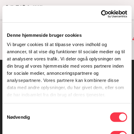
Menu
CAFE_OVERSIGT_710X
Denne hjemmeside bruger cookies
Vi bruger cookies til at tilpasse vores indhold og
annoncer, til at vise dig funktioner til sociale medier og til
at analysere vores trafik. Vi deler også oplysninger om
din brug af vores hjemmeside med vores partnere inden
for sociale medier, annonceringspartnere og
Kontakt os
analysepartnere. Vores partnere kan kombinere disse
data med andre oplysninger, du har givet dem, eller som
KØN - Gender Museum Denmark
de har indsamlet fra din brug af deres tjenester.
Domkirkepladsen 5
DK - 8000 Aarhus C
Samtykkevalg
+45 25 45 45 10
Nødvendig
kontakt@konmuseum.dk
www.konmuseum.dk