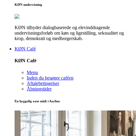
KØN undervisning
KØN tilbyder dialogbaserede og elevinddragende
undervisningsforløb om køn og ligestilling, seksualitet og
krop, demokrati og medborgerskab.
KØN Café
KØN Café
Menu
Inden du besøger caféen
Aftalebetingelser
Åbningstider
En hyggelig oase midt i Aarhus