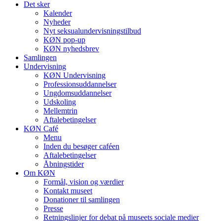
Det sker
Kalender
Nyheder
Nyt seksualundervisningstilbud
KØN pop-up
KØN nyhedsbrev
Samlingen
Undervisning
KØN Undervisning
Professionsuddannelser
Ungdomsuddannelser
Udskoling
Mellemtrin
Aftalebetingelser
KØN Café
Menu
Inden du besøger caféen
Aftalebetingelser
Åbningstider
Om KØN
Formål, vision og værdier
Kontakt museet
Donationer til samlingen
Presse
Retningslinjer for debat på museets sociale medier