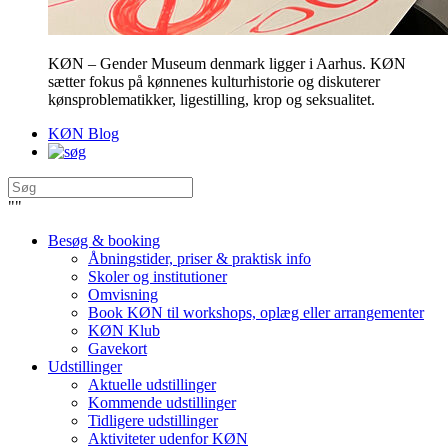
KØN – Gender Museum denmark ligger i Aarhus. KØN
sætter fokus på kønnenes kulturhistorie og diskuterer
kønsproblematikker, ligestilling, krop og seksualitet.
KØN Blog
"
"
Besøg & booking
Åbningstider, priser & praktisk info
Skoler og institutioner
Omvisning
Book KØN til workshops, oplæg eller arrangementer
KØN Klub
Gavekort
Udstillinger
Aktuelle udstillinger
Kommende udstillinger
Tidligere udstillinger
Aktiviteter udenfor KØN