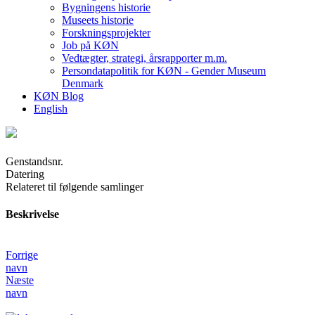
Bygningens historie
Museets historie
Forskningsprojekter
Job på KØN
Vedtægter, strategi, årsrapporter m.m.
Persondatapolitik for KØN - Gender Museum
Denmark
KØN Blog
English
Genstandsnr.
Datering
Relateret til følgende samlinger
Beskrivelse
Forrige
navn
Næste
navn