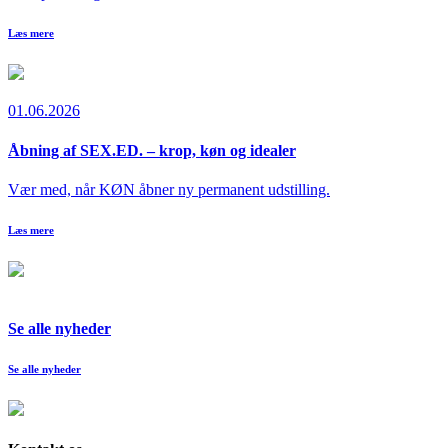
Læs mere
01.06.2026
Åbning af SEX.ED. – krop, køn og idealer
Vær med, når KØN åbner ny permanent udstilling.
Læs mere
Se alle nyheder
Se alle nyheder