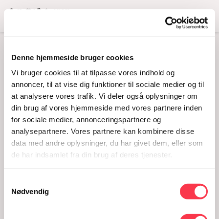
Menu
Denne hjemmeside bruger cookies
IMG_20230605_143721
Vi bruger cookies til at tilpasse vores indhold og
annoncer, til at vise dig funktioner til sociale medier og til
at analysere vores trafik. Vi deler også oplysninger om
din brug af vores hjemmeside med vores partnere inden
for sociale medier, annonceringspartnere og
analysepartnere. Vores partnere kan kombinere disse
data med andre oplysninger, du har givet dem, eller som
de har indsamlet fra din brug af deres tjenester.
Samtykkevalg
IMG_20230605_143721
Nødvendig