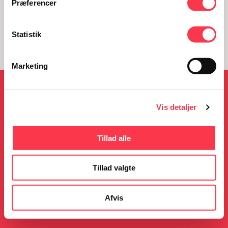
Præferencer
Statistik
Marketing
NYHEDER
Vis detaljer
Tillad alle
05.08.2026
23.06.2026
KØN på Kulturmødet
Gratis guidede ture i
Tillad valgte
sommerferien
Læs mere
Læs mere
Afvis