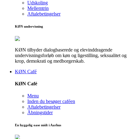
Udskoling
Mellemtrin
Aftalebetingelser
KØN undervisning
KØN tilbyder dialogbaserede og elevinddragende
undervisningsforløb om køn og ligestilling, seksualitet og
krop, demokrati og medborgerskab.
KØN Café
KØN Café
Menu
Inden du besøger caféen
Aftalebetingelser
Åbningstider
En hyggelig oase midt i Aarhus