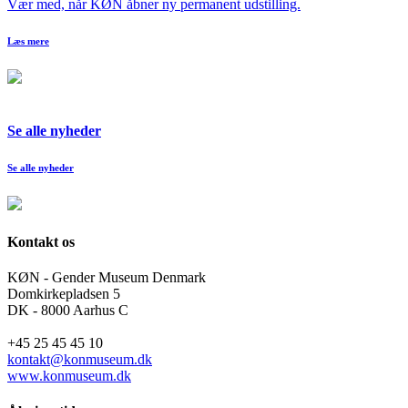
Vær med, når KØN åbner ny permanent udstilling.
Læs mere
Se alle nyheder
Se alle nyheder
Kontakt os
KØN - Gender Museum Denmark
Domkirkepladsen 5
DK - 8000 Aarhus C
+45 25 45 45 10
kontakt@konmuseum.dk
www.konmuseum.dk