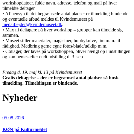
workshopdatoer, fulde navn, adresse, telefon og mail på hver
tilmeldte deltager.
• Af hensyn til det begrænsede antal pladser er tilmelding bindende
og eventuelle afbud meldes til Kvindemuseet på
medarbejder@kvindemuseet.dk
.
• Max ni deltagere på hver workshop – grupper kan tilmelde sig
sammen.
• Museet stiller materialer, magasiner, hobbyknive, lim m.m. til
rådighed. Medbring gerne egne fotos/blade/udklip m.m.
• Collager, der laves på workshoppen, bliver hængt op i udstillingen
og kan hentes efter endt udstilling d. 3. sep.
Fredag d. 19. maj kl. 13 på Kvindemuseet
Gratis deltagelse – der er begrænset antal pladser så husk
tilmelding. Tilmeldingen er bindende.
Nyheder
05.08.2026
KØN på Kulturmødet