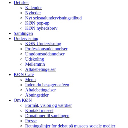
Det sker
Kalender
Nyheder
Nyt seksualundervisningstilbud
KØN pop-up
KØN nyhedsbrev
Samlingen
Undervisning
KØN Undervisning
Professionsuddannelser
Ungdomsuddannelser
Udskoling
Mellemtrin
Aftalebetingelser
KØN Café
Menu
Inden du besøger caféen
Aftalebetingelser
Åbningstider
Om KØN
Formål, vision og værdier
Kontakt museet
Donationer til samlingen
Presse
Retningslinjer for debat på museets sociale medier