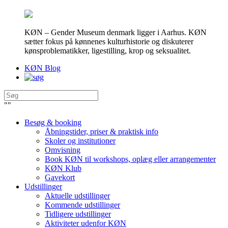
KØN – Gender Museum denmark ligger i Aarhus. KØN
sætter fokus på kønnenes kulturhistorie og diskuterer
kønsproblematikker, ligestilling, krop og seksualitet.
KØN Blog
"
"
Besøg & booking
Åbningstider, priser & praktisk info
Skoler og institutioner
Omvisning
Book KØN til workshops, oplæg eller arrangementer
KØN Klub
Gavekort
Udstillinger
Aktuelle udstillinger
Kommende udstillinger
Tidligere udstillinger
Aktiviteter udenfor KØN