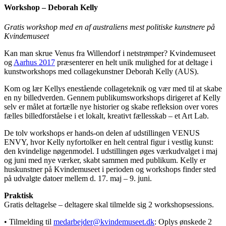
Workshop – Deborah Kelly
Gratis workshop med en af australiens mest politiske kunstnere på
Kvindemuseet
Kan man skrue Venus fra Willendorf i netstrømper? Kvindemuseet
og
Aarhus 2017
præsenterer en helt unik mulighed for at deltage i
kunstworkshops med collagekunstner Deborah Kelly (AUS).
Kom og lær Kellys enestående collageteknik og vær med til at skabe
en ny billedverden. Gennem publikumsworkshops dirigeret af Kelly
selv er målet at fortælle nye historier og skabe refleksion over vores
fælles billedforståelse i et lokalt, kreativt fællesskab – et Art Lab.
De tolv workshops er hands-on delen af udstillingen VENUS
ENVY, hvor Kelly nyfortolker en helt central figur i vestlig kunst:
den kvindelige nøgenmodel. I udstillingen øges værkudvalget i maj
og juni med nye værker, skabt sammen med publikum. Kelly er
huskunstner på Kvindemuseet i perioden og workshops finder sted
på udvalgte datoer mellem d. 17. maj – 9. juni.
Praktisk
Gratis deltagelse – deltagere skal tilmelde sig 2 workshopsessions.
• Tilmelding til
medarbejder@kvindemuseet.dk
: Oplys ønskede 2