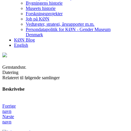
Bygningens historie
Museets historie
Forskningsprojekter
Job på KØN
Vedtægter, strategi, årsrapporter m.m.
Persondatapolitik for KØN - Gender Museum
Denmark
KØN Blog
English
Genstandsnr.
Datering
Relateret til følgende samlinger
Beskrivelse
Forrige
navn
Næste
navn