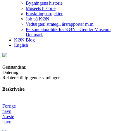
Bygningens historie
Museets historie
Forskningsprojekter
Job på KØN
Vedtægter, strategi, årsrapporter m.m.
Persondatapolitik for KØN - Gender Museum
Denmark
KØN Blog
English
Genstandsnr.
Datering
Relateret til følgende samlinger
Beskrivelse
Forrige
navn
Næste
navn