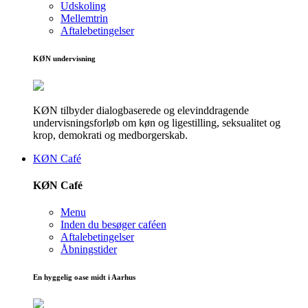
Udskoling
Mellemtrin
Aftalebetingelser
KØN undervisning
KØN tilbyder dialogbaserede og elevinddragende
undervisningsforløb om køn og ligestilling, seksualitet og
krop, demokrati og medborgerskab.
KØN Café
KØN Café
Menu
Inden du besøger caféen
Aftalebetingelser
Åbningstider
En hyggelig oase midt i Aarhus