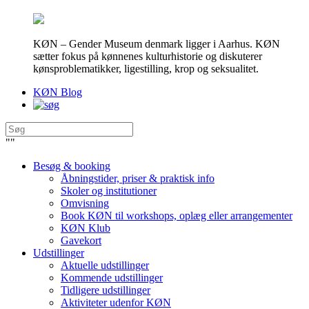
KØN – Gender Museum denmark ligger i Aarhus. KØN
sætter fokus på kønnenes kulturhistorie og diskuterer
kønsproblematikker, ligestilling, krop og seksualitet.
KØN Blog
"
"
Besøg & booking
Åbningstider, priser & praktisk info
Skoler og institutioner
Omvisning
Book KØN til workshops, oplæg eller arrangementer
KØN Klub
Gavekort
Udstillinger
Aktuelle udstillinger
Kommende udstillinger
Tidligere udstillinger
Aktiviteter udenfor KØN