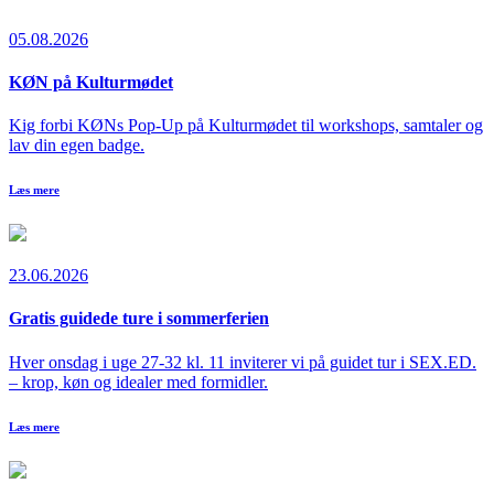
05.08.2026
KØN på Kulturmødet
Kig forbi KØNs Pop-Up på Kulturmødet til workshops, samtaler og
lav din egen badge.
Læs mere
23.06.2026
Gratis guidede ture i sommerferien
Hver onsdag i uge 27-32 kl. 11 inviterer vi på guidet tur i SEX.ED.
– krop, køn og idealer med formidler.
Læs mere