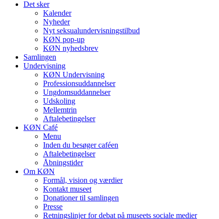
Det sker
Kalender
Nyheder
Nyt seksualundervisningstilbud
KØN pop-up
KØN nyhedsbrev
Samlingen
Undervisning
KØN Undervisning
Professionsuddannelser
Ungdomsuddannelser
Udskoling
Mellemtrin
Aftalebetingelser
KØN Café
Menu
Inden du besøger caféen
Aftalebetingelser
Åbningstider
Om KØN
Formål, vision og værdier
Kontakt museet
Donationer til samlingen
Presse
Retningslinjer for debat på museets sociale medier