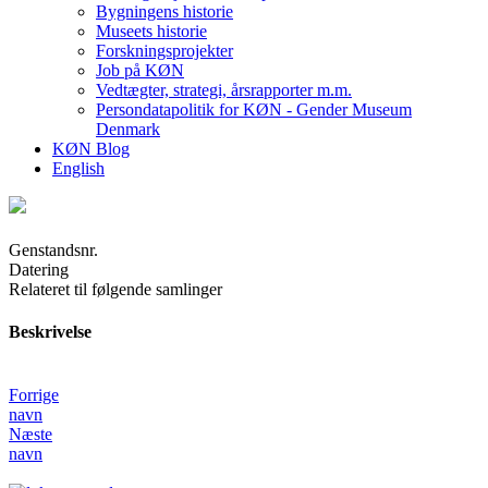
Bygningens historie
Museets historie
Forskningsprojekter
Job på KØN
Vedtægter, strategi, årsrapporter m.m.
Persondatapolitik for KØN - Gender Museum
Denmark
KØN Blog
English
Genstandsnr.
Datering
Relateret til følgende samlinger
Beskrivelse
Forrige
navn
Næste
navn