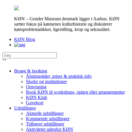
KØN – Gender Museum denmark ligger i Aarhus. KØN
sætter fokus på kønnenes kulturhistorie og diskuterer
kønsproblematikker, ligestilling, krop og seksualitet.
KØN Blog
"
"
Besøg & booking
Åbningstider, priser & praktisk info
Skoler og institutioner
Omvisning
Book KØN til workshops, oplæg eller arrangementer
KØN Klub
Gavekort
Udstillinger
Aktuelle udstillinger
Kommende udstillinger
Tidligere udstillinger
Aktiviteter udenfor KØN