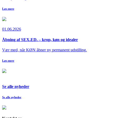
Læs mere
01.06.2026
Åbning af SEX.ED. – krop, køn og idealer
Vær med, når KØN åbner ny permanent udstilling.
Læs mere
Se alle nyheder
Se alle nyheder