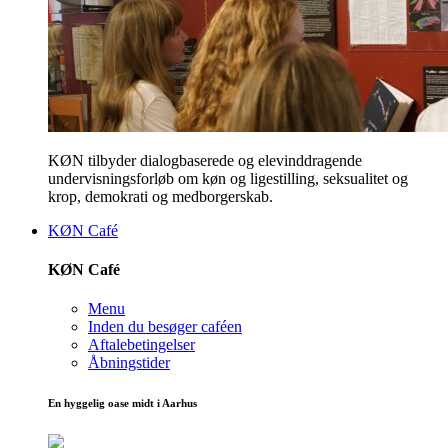
KØN tilbyder dialogbaserede og elevinddragende
undervisningsforløb om køn og ligestilling, seksualitet og
krop, demokrati og medborgerskab.
KØN Café
KØN Café
Menu
Inden du besøger caféen
Aftalebetingelser
Åbningstider
En hyggelig oase midt i Aarhus