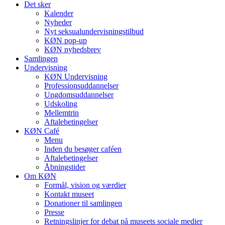
Det sker
Kalender
Nyheder
Nyt seksualundervisningstilbud
KØN pop-up
KØN nyhedsbrev
Samlingen
Undervisning
KØN Undervisning
Professionsuddannelser
Ungdomsuddannelser
Udskoling
Mellemtrin
Aftalebetingelser
KØN Café
Menu
Inden du besøger caféen
Aftalebetingelser
Åbningstider
Om KØN
Formål, vision og værdier
Kontakt museet
Donationer til samlingen
Presse
Retningslinjer for debat på museets sociale medier