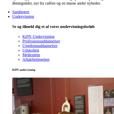
åbningstider, nyt fra caféen og en masse andre nyheder.
Samlingen
Undervisning
Se og tilmeld dig et af vores undervisningsforløb
KØN Undervisning
Professionsuddannelser
Ungdomsuddannelser
Udskoling
Mellemtrin
Aftalebetingelser
KØN undervisning