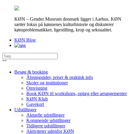
KØN – Gender Museum denmark ligger i Aarhus. KØN
sætter fokus på kønnenes kulturhistorie og diskuterer
kønsproblematikker, ligestilling, krop og seksualitet.
KØN Blog
"
"
Besøg & booking
Åbningstider, priser & praktisk info
Skoler og institutioner
Omvisning
Book KØN til workshops, oplæg eller arrangementer
KØN Klub
Gavekort
Udstillinger
Aktuelle udstillinger
Kommende udstillinger
Tidligere udstillinger
Aktiviteter udenfor KØN