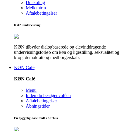
Udskoling
Mellemtrin
Aftalebetingelser
KØN undervisning
KØN tilbyder dialogbaserede og elevinddragende
undervisningsforløb om køn og ligestilling, seksualitet og
krop, demokrati og medborgerskab.
KØN Café
KØN Café
Menu
Inden du besøger caféen
Aftalebetingelser
Åbningstider
En hyggelig oase midt i Aarhus