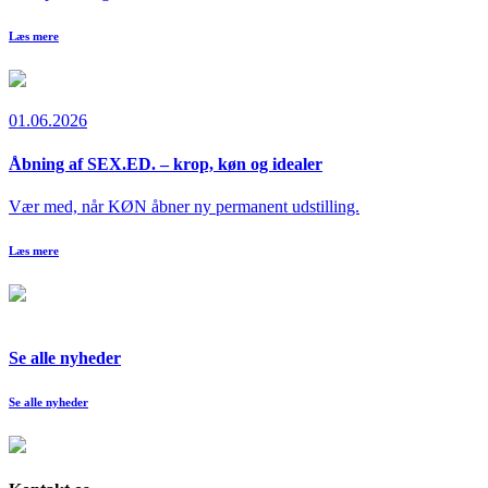
Læs mere
01.06.2026
Åbning af SEX.ED. – krop, køn og idealer
Vær med, når KØN åbner ny permanent udstilling.
Læs mere
Se alle nyheder
Se alle nyheder