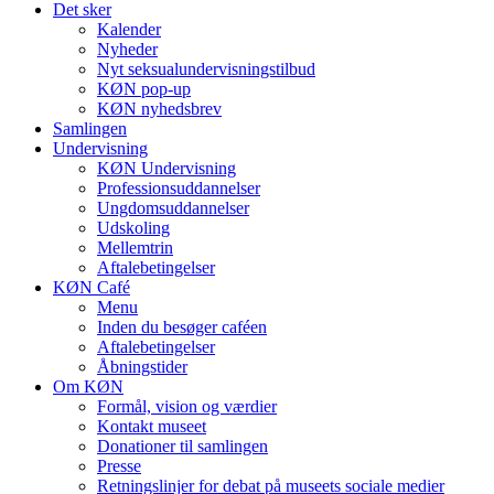
Det sker
Kalender
Nyheder
Nyt seksualundervisningstilbud
KØN pop-up
KØN nyhedsbrev
Samlingen
Undervisning
KØN Undervisning
Professionsuddannelser
Ungdomsuddannelser
Udskoling
Mellemtrin
Aftalebetingelser
KØN Café
Menu
Inden du besøger caféen
Aftalebetingelser
Åbningstider
Om KØN
Formål, vision og værdier
Kontakt museet
Donationer til samlingen
Presse
Retningslinjer for debat på museets sociale medier