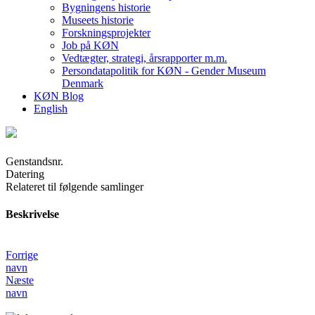
Bygningens historie
Museets historie
Forskningsprojekter
Job på KØN
Vedtægter, strategi, årsrapporter m.m.
Persondatapolitik for KØN - Gender Museum
Denmark
KØN Blog
English
Genstandsnr.
Datering
Relateret til følgende samlinger
Beskrivelse
Forrige
navn
Næste
navn