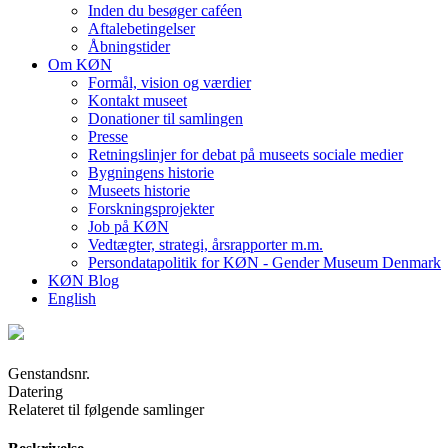
Inden du besøger caféen
Aftalebetingelser
Åbningstider
Om KØN
Formål, vision og værdier
Kontakt museet
Donationer til samlingen
Presse
Retningslinjer for debat på museets sociale medier
Bygningens historie
Museets historie
Forskningsprojekter
Job på KØN
Vedtægter, strategi, årsrapporter m.m.
Persondatapolitik for KØN - Gender Museum Denmark
KØN Blog
English
Genstandsnr.
Datering
Relateret til følgende samlinger