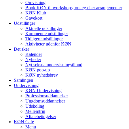
Omvisning
Book KØN til workshops, oplæg eller arrangementer
KØN Klub
Gavekort
Udstillinger
Aktuelle udstillinger
Kommende udstillinger
Tidligere udstillinger
Aktiviteter udenfor KØN
Det sker
Kalender
Nyheder
Nyt seksualundervisningstilbud
KØN pop-up
KØN nyhedsbrev
Samlingen
Undervisning
KØN Undervisning
Professionsuddannelser
Ungdomsuddannelser
Udskoling
Mellemtrin
Aftalebetingelser
KØN Café
Menu