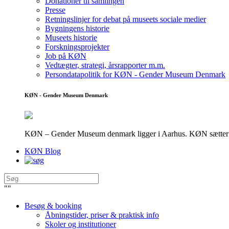
Donationer til samlingen
Presse
Retningslinjer for debat på museets sociale medier
Bygningens historie
Museets historie
Forskningsprojekter
Job på KØN
Vedtægter, strategi, årsrapporter m.m.
Persondatapolitik for KØN - Gender Museum Denmark
KØN - Gender Museum Denmark
KØN – Gender Museum denmark ligger i Aarhus. KØN sætter fokus
KØN Blog
"
"
Besøg & booking
Åbningstider, priser & praktisk info
Skoler og institutioner