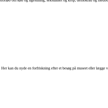
orløb om køn og ligestilling, seksualitet og krop, demokrati og medb
r kan du nyde en forfriskning efter et besøg på museet eller lægge vejen