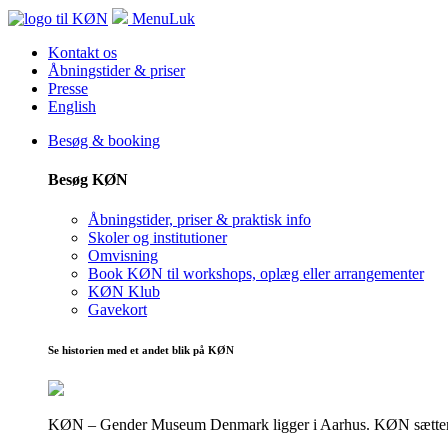
Menu
Luk
Kontakt os
Åbningstider & priser
Presse
English
Besøg & booking
Besøg KØN
Åbningstider, priser & praktisk info
Skoler og institutioner
Omvisning
Book KØN til workshops, oplæg eller arrangementer
KØN Klub
Gavekort
Se historien med et andet blik på KØN
KØN – Gender Museum Denmark ligger i Aarhus. KØN sætter fokus