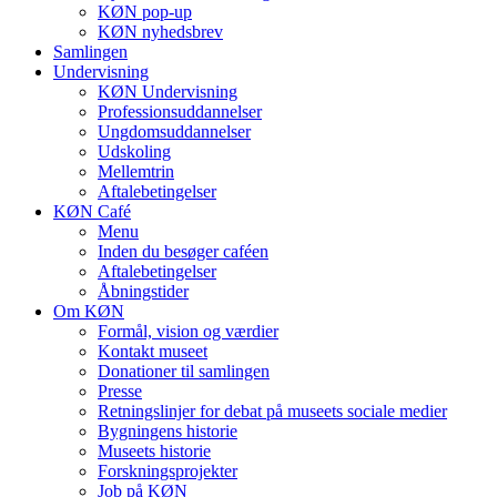
KØN pop-up
KØN nyhedsbrev
Samlingen
Undervisning
KØN Undervisning
Professionsuddannelser
Ungdomsuddannelser
Udskoling
Mellemtrin
Aftalebetingelser
KØN Café
Menu
Inden du besøger caféen
Aftalebetingelser
Åbningstider
Om KØN
Formål, vision og værdier
Kontakt museet
Donationer til samlingen
Presse
Retningslinjer for debat på museets sociale medier
Bygningens historie
Museets historie
Forskningsprojekter
Job på KØN