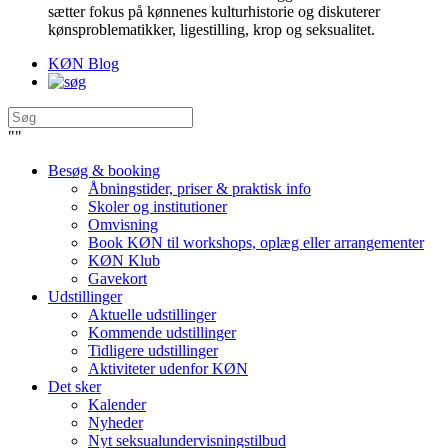
sætter fokus på kønnenes kulturhistorie og diskuterer
kønsproblematikker, ligestilling, krop og seksualitet.
KØN Blog
"
"
Besøg & booking
Åbningstider, priser & praktisk info
Skoler og institutioner
Omvisning
Book KØN til workshops, oplæg eller arrangementer
KØN Klub
Gavekort
Udstillinger
Aktuelle udstillinger
Kommende udstillinger
Tidligere udstillinger
Aktiviteter udenfor KØN
Det sker
Kalender
Nyheder
Nyt seksualundervisningstilbud