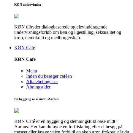
KØN undervisning
KØN tilbyder dialogbaserede og elevinddragende
undervisningsforløb om køn og ligestilling, seksualitet og
krop, demokrati og medborgerskab.
KØN Café
KØN Café
Menu
Inden du besøger caféen
Aftalebetingelser
Åbningstider
En hyggelig oase midt i Aarhus
KØN Café er en hyggelig og stemningsfuld oase midt i
Aarhus. Her kan du nyde en forfriskning efter et besøg på
museet eller lægge vejen forbi til en skøn grøn frokost, når du