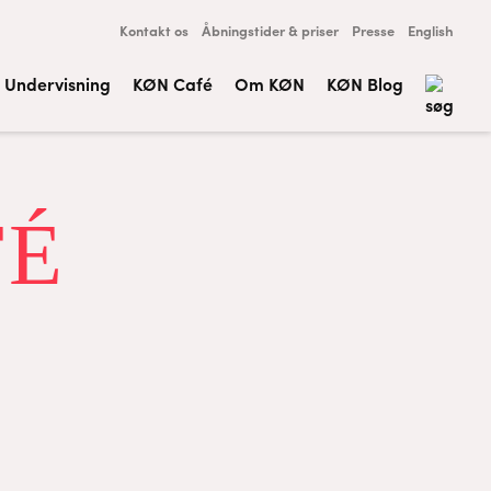
Kontakt os
Åbningstider & priser
Presse
English
Undervisning
KØN Café
Om KØN
KØN Blog
FÉ