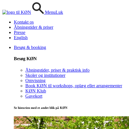
Menu
Luk
Kontakt os
Åbningstider & priser
Presse
English
Besøg & booking
Besøg KØN
Åbningstider, priser & praktisk info
Skoler og institutioner
Omvisning
Book KØN til workshops, oplæg eller arrangementer
KØN Klub
Gavekort
Se historien med et andet blik på KØN