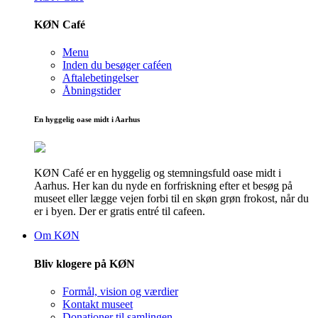
KØN Café
Menu
Inden du besøger caféen
Aftalebetingelser
Åbningstider
En hyggelig oase midt i Aarhus
KØN Café er en hyggelig og stemningsfuld oase midt i
Aarhus. Her kan du nyde en forfriskning efter et besøg på
museet eller lægge vejen forbi til en skøn grøn frokost, når du
er i byen. Der er gratis entré til cafeen.
Om KØN
Bliv klogere på KØN
Formål, vision og værdier
Kontakt museet
Donationer til samlingen