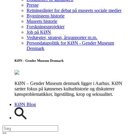
Presse
Retningslinjer for debat på museets sociale medier
Bygningens historie
Museets historie
Forskningsprojekter
Job på KØN
Vedtægter, strategi, årsrapporter m.m.
Persondatapolitik for KØN - Gender Museum
Denmark
KØN - Gender Museum Denmark
KØN – Gender Museum denmark ligger i Aarhus. KØN
sætter fokus på kønnenes kulturhistorie og diskuterer
kønsproblematikker, ligestilling, krop og seksualitet.
KØN Blog
"
"