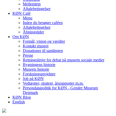
Mellemtrin
Aftalebetingelser
KØN Café
Menu
Inden du besøger caféen
Aftalebetingelser
Åbningstider
Om KØN
Formål, vision og værdier
Kontakt museet
Donationer til samlingen
Presse
Retningslinjer for debat på museets sociale medier
Bygningens historie
Museets historie
Forskningsprojekter
Job på KØN
Vedtægter, strategi, årsrapporter m.m.
Persondatapolitik for KØN - Gender Museum
Denmark
KØN Blog
English