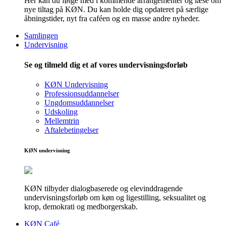
Her kan du følge med i kommende arrangementer og læse om
nye tiltag på KØN. Du kan holde dig opdateret på særlige
åbningstider, nyt fra caféen og en masse andre nyheder.
Samlingen
Undervisning
Se og tilmeld dig et af vores undervisningsforløb
KØN Undervisning
Professionsuddannelser
Ungdomsuddannelser
Udskoling
Mellemtrin
Aftalebetingelser
KØN undervisning
KØN tilbyder dialogbaserede og elevinddragende
undervisningsforløb om køn og ligestilling, seksualitet og
krop, demokrati og medborgerskab.
KØN Café