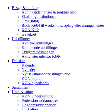
Besøg & booking
Åbningstider, priser & praktisk info
Skoler og institutioner
Omvisning
Book KØN til workshops, oplæg eller arrangementer
KØN Klub
Gavekort
Udstillinger
Aktuelle udstillinger
Kommende udstillinger
Tidligere udstillinger
Aktiviteter udenfor KØN
Det sker
Kalender
Nyheder
Nyt seksualundervisningstilbud
KØN pop-up
KØN nyhedsbrev
Samlingen
Undervisning
KØN Undervisning
Professionsuddannelser
Ungdomsuddannelser
Udskoling