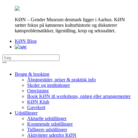
KØN – Gender Museum denmark ligger i Aarhus. KØN
sætter fokus på kønnenes kulturhistorie og diskuterer
kønsproblematikker, ligestilling, krop og seksualitet.
KØN Blog
"
"
Besøg & booking
Åbningstider, priser & praktisk info
Skoler og institutioner
Omvisning
Book KØN til workshops, oplæg eller arrangementer
KØN Klub
Gavekort
Udstillinger
Aktuelle udstillinger
Kommende udstillinger
Tidligere udstillinger
Aktiviteter udenfor KØN