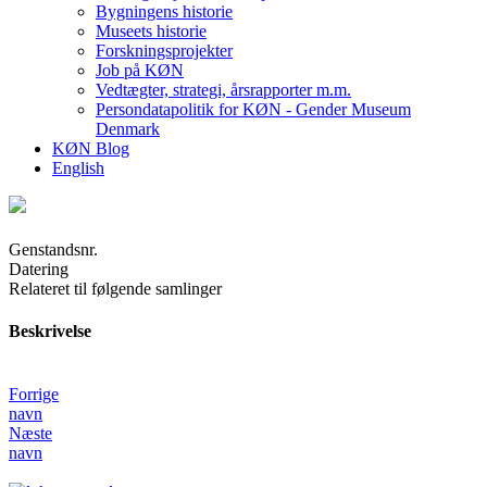
Bygningens historie
Museets historie
Forskningsprojekter
Job på KØN
Vedtægter, strategi, årsrapporter m.m.
Persondatapolitik for KØN - Gender Museum
Denmark
KØN Blog
English
Genstandsnr.
Datering
Relateret til følgende samlinger
Beskrivelse
Forrige
navn
Næste
navn