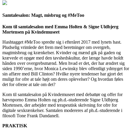
Samtalesalon: Magt, misbrug og #MeToo
Kom til samtalesalon med Emma Holten &
Signe Uldbjerg
Mortensen på Kvindemuseet
Hashtagget #MeToo spredte sig i efteråret 2017 med lynets hast.
Pludselig vrimlede det frem med beretninger om overgreb,
magtmisbrug og krænkelser. Kvinder og mænd gik på gaden og
krævede et opgør med den tavshedskultur, der længe havde holdt
hånden over overgrebsmænd. Men hvad er det, der har ændret sig
siden 1990’erne, hvor Monica Lewinsky blev offentligt ydmyget for
sin affære med Bill Clinton? Hvilke nyere tendenser har gjort det
muligt for ofre at tale højt om deres oplevelser? Og hvordan føles
det for ofrene at tale om det?
Kom til samtalesalon på Kvindemuseet med debattør og offer for
hævnporno Emma Holten og ph.d.-studerende Signe Uldbjerg
Mortensen, der arbejder med terapeutisk skrivning for ofre for
digitale sexkrænkelser. Samtalen modereres af ph.d.-studerende i
filosofi Tone Frank Dandanell.
PRAKTISK