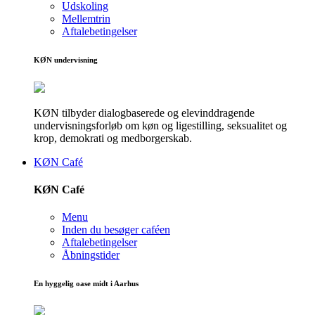
Udskoling
Mellemtrin
Aftalebetingelser
KØN undervisning
KØN tilbyder dialogbaserede og elevinddragende
undervisningsforløb om køn og ligestilling, seksualitet og
krop, demokrati og medborgerskab.
KØN Café
KØN Café
Menu
Inden du besøger caféen
Aftalebetingelser
Åbningstider
En hyggelig oase midt i Aarhus