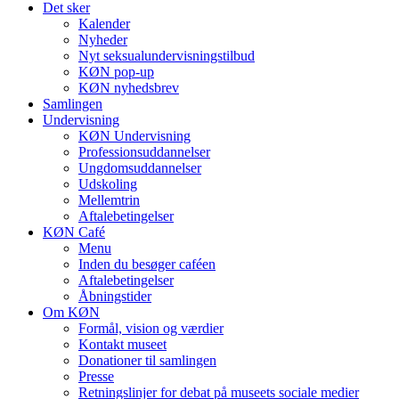
Det sker
Kalender
Nyheder
Nyt seksualundervisningstilbud
KØN pop-up
KØN nyhedsbrev
Samlingen
Undervisning
KØN Undervisning
Professionsuddannelser
Ungdomsuddannelser
Udskoling
Mellemtrin
Aftalebetingelser
KØN Café
Menu
Inden du besøger caféen
Aftalebetingelser
Åbningstider
Om KØN
Formål, vision og værdier
Kontakt museet
Donationer til samlingen
Presse
Retningslinjer for debat på museets sociale medier