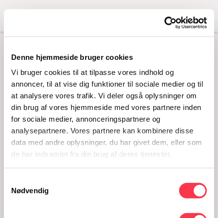
Menu
Denne hjemmeside bruger cookies
DESIGN UDEN NAVN
Vi bruger cookies til at tilpasse vores indhold og
(4)
annoncer, til at vise dig funktioner til sociale medier og til
at analysere vores trafik. Vi deler også oplysninger om
din brug af vores hjemmeside med vores partnere inden
for sociale medier, annonceringspartnere og
analysepartnere. Vores partnere kan kombinere disse
data med andre oplysninger, du har givet dem, eller som
de har indsamlet fra din brug af deres tjenester.
Samtykkevalg
Nødvendig
Design uden navn (4)