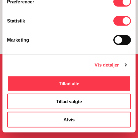
Præferencer
Statistik
Marketing
Vis detaljer
NYHEDER
Tillad alle
Tillad valgte
05.08.2026
23.06.2026
KØN på Kulturmødet
Gratis guidede ture i
sommerferien
Afvis
Læs mere
Læs mere