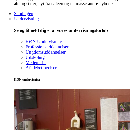
åbningstider, nyt fra caféen og en masse andre nyheder.
Samlingen
Undervisning
Se og tilmeld dig et af vores undervisningsforløb
KØN Undervisning
Professionsuddannelser
Ungdomsuddannelser
Udskoling
Mellemtrin
Aftalebetingelser
KØN undervisning