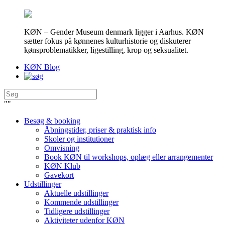
KØN – Gender Museum denmark ligger i Aarhus. KØN
sætter fokus på kønnenes kulturhistorie og diskuterer
kønsproblematikker, ligestilling, krop og seksualitet.
KØN Blog
"
"
Besøg & booking
Åbningstider, priser & praktisk info
Skoler og institutioner
Omvisning
Book KØN til workshops, oplæg eller arrangementer
KØN Klub
Gavekort
Udstillinger
Aktuelle udstillinger
Kommende udstillinger
Tidligere udstillinger
Aktiviteter udenfor KØN