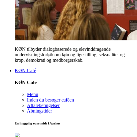
KØN tilbyder dialogbaserede og elevinddragende
undervisningsforløb om køn og ligestilling, seksualitet og
krop, demokrati og medborgerskab.
KØN Café
KØN Café
Menu
Inden du besøger caféen
Aftalebetingelser
Åbningstider
En hyggelig oase midt i Aarhus