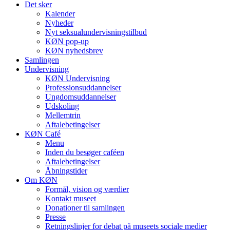
Det sker
Kalender
Nyheder
Nyt seksualundervisningstilbud
KØN pop-up
KØN nyhedsbrev
Samlingen
Undervisning
KØN Undervisning
Professionsuddannelser
Ungdomsuddannelser
Udskoling
Mellemtrin
Aftalebetingelser
KØN Café
Menu
Inden du besøger caféen
Aftalebetingelser
Åbningstider
Om KØN
Formål, vision og værdier
Kontakt museet
Donationer til samlingen
Presse
Retningslinjer for debat på museets sociale medier