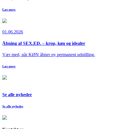
Læs mere
01.06.2026
Åbning af SEX.ED. – krop, køn og idealer
Vær med, når KØN åbner ny permanent udstilling.
Læs mere
Se alle nyheder
Se alle nyheder