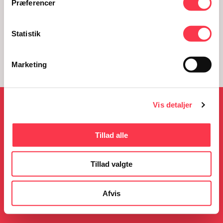
Præferencer
Statistik
Marketing
Vis detaljer
NYHEDER
Tillad alle
Tillad valgte
05.08.2026
23.06.2026
KØN på Kulturmødet
Gratis guidede ture i
sommerferien
Afvis
Læs mere
Læs mere