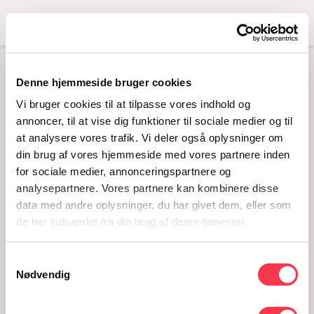
Menu
Denne hjemmeside bruger cookies
MORGENYOGA
Vi bruger cookies til at tilpasse vores indhold og
01.11.2017 · 7.50 - 9
annoncer, til at vise dig funktioner til sociale medier og til
at analysere vores trafik. Vi deler også oplysninger om
din brug af vores hjemmeside med vores partnere inden
for sociale medier, annonceringspartnere og
analysepartnere. Vores partnere kan kombinere disse
data med andre oplysninger, du har givet dem, eller som
de har indsamlet fra din brug af deres tjenester.
Samtykkevalg
Nødvendig