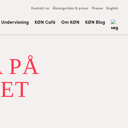
Kontakt os
Åbningstider & priser
Presse
English
Undervisning
KØN Café
Om KØN
KØN Blog
 PÅ
ET